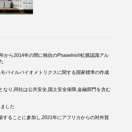
2014年の間に独自のPhaselris®虹膜認識アル
た
げ,モバイルバイオメトリクスに関する国家標準の作成
ダーとなり,同社は公共安全,国土安全保障,金融部門を含む
れました
することに参加し,2021年にアフリカからの対外貿