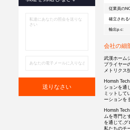
従業員のNO
確立される
輸出p.c:
会社の細
武漢ホームシュ
プライヤー
メトリクス
Homsh T
送りなさい
ションを通
ミットして
ーションを
Homsh T
ムを専門と
を通じて,
私たちのチ