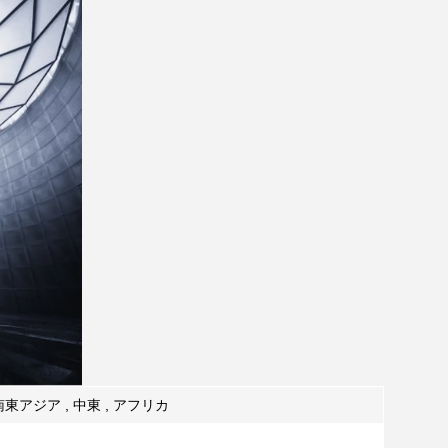
南東アジア , 中東 , アフリカ