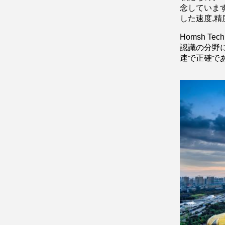
念していま
した速度,精
Homsh 
認識の分野
速で正確で