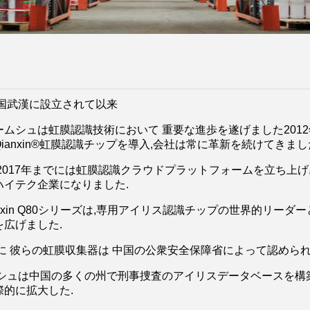
中国武漢に設立されて以来
ムシュは虹膜認識技術において 重要な進歩を遂げました2012年から
ianxin®虹膜認識チップを導入,
会社は常に革新を続けてきまし
ら2017年までには虹膜認識クラウドプラットフォームを立ち上
ハイテク企業になりました.
Qianxin Q80シリーズは,専用アイリス認識チップの世界的リー
広げました.
でに 彼らの虹膜収集器は 中国の公衆安全保障省によって認めら
ムシュは中国の多くの州で刑事捜査のアイリスデータベースを構築
際的に拡大した.