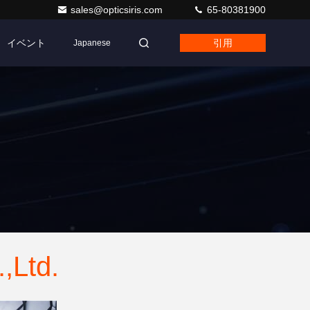
sales@opticsiris.com
65-80381900
イベント
引用
Japanese
,Ltd.