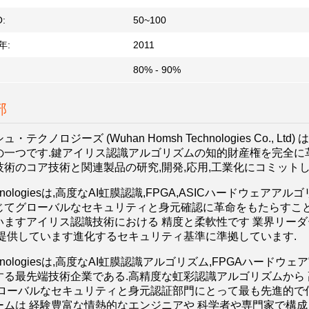
:
50~100
年:
2011
80% - 90%
部
・テクノロジーズ (Wuhan Homsh Technologies Co.
の一つです.鍵アイリス認識アルゴリズムの知的財産権を完全に
技術のコア技術と関連製品の研究,開発,応用,工業化にコミット
echnologiesは,高度なAI虹膜認識,FPGA,ASICハード
じてグローバルなセキュリティと身元確認に革命をもたらすこと
いますアイリス認識技術における 精度と柔軟性です 業界リーダ
 提供しています進化するセキュリティ基準に準拠しています.
echnologiesは,高度なAI虹膜認識アルゴリズム,FPGAハー
する最先端技術企業である.高精度な虹彩認識アルゴリズムから 
グローバルなセキュリティと身元認証部門にとって最も先進的で
ームは 経験豊富な情熱的なエンジニアや 科学者や専門家で構