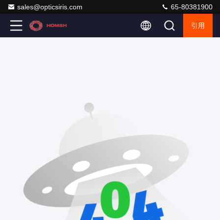
sales@opticsiris.com
65-80381900
引用