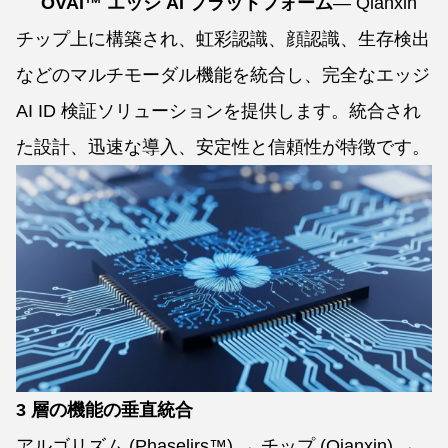
OVAI™ エッジ AI プラットフォーム
— Qianxin
チップ上に構築され、虹彩認識、顔認識、生存検出
などのマルチモーダル機能を統合し、完全なエッジ
AI ID 検証ソリューションを提供します。統合され
た設計、迅速な導入、安定性と信頼性が特徴です。
3 層の機能の垂直統合
アルゴリズム (Phaselirs™) → チップ (Qianxin) →