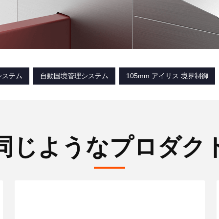
システム
自動国境管理システム
105mm アイリス 境界制御
同じようなプロダク