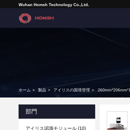
Wuhan Homsh Technology Co.,Ltd.
ホーム
>
製品
>
アイリスの国境管理
>
260mm*206mm
部門
アイリス認識モジュール
(10)