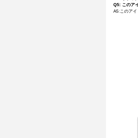
Q5: この
A5:このア