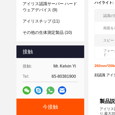
ハイライト:
アイリス認識サーバー ハード
ウェアデバイス
(9)
認識の
アイリスチップ
(11)
画面を
その他の生体測定製品
(10)
スピー
フォー
接触
ド:
260mm*2
接触:
Mr. Kelvin Yi
顔認識 アイデ
Tel:
65-80381900
製品説
今接触
アイリス
り,最大3