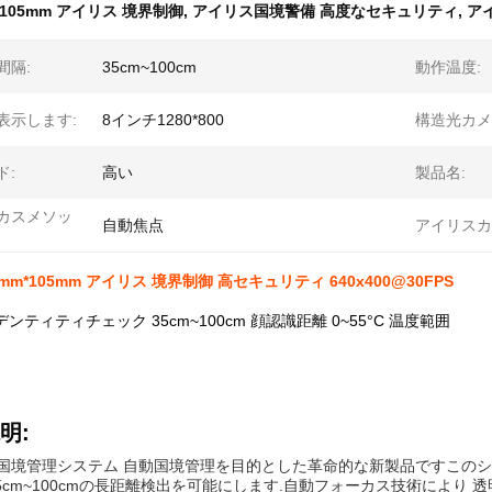
105mm アイリス 境界制御
,
アイリス国境警備 高度なセキュリティ
,
ア
間隔:
35cm~100cm
動作温度:
表示します:
8インチ1280*800
構造光カメ
ド:
高い
製品名:
カスメソッ
自動焦点
アイリスカ
06mm*105mm アイリス 境界制御 高セキュリティ 640x400@30FPS
ンティティチェック 35cm~100cm 顔認識距離 0~55°C 温度範囲
明:
国境管理システム 自動国境管理を目的とした革命的な新製品ですこのシステ
5cm~100cmの長距離検出を可能にします.自動フォーカス技術により 透明