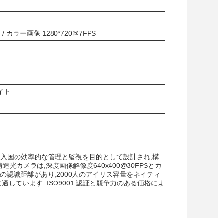
 / カラー画像 1280*720@7FPS
イト
出入国の効率的な管理と監視を目的として設計され,構
カメラは,深度画像解像度640x400@30FPSとカ
0cmの認識距離があり,2000人のアイリス容量をネイティ
適しています. ISO9001 認証と競争力のある価格によ