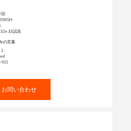
中国
OMSH
1
32e 顔認識
みの言葉
 1
ted
~9日
お問い合わせ