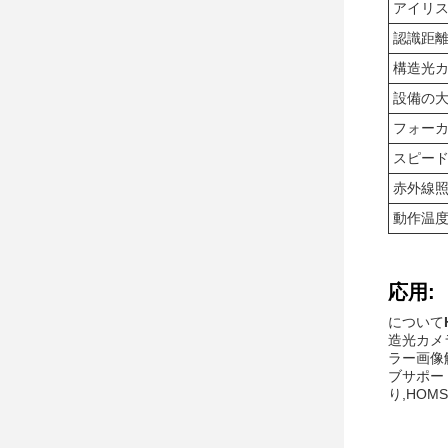
アイリ
認識距
構造光
設備の
フォー
スピー
赤外線
動作温
応用:
について
造光カメ
ラー画像解
ブサポート
り,HOM