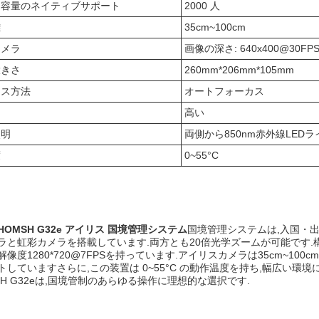
ス容量のネイティブサポート
2000 人
離
35cm~100cm
カメラ
画像の深さ: 640x400@30FPS
大きさ
260mm*206mm*105mm
カス方法
オートフォーカス
ド
高い
照明
両側から850nm赤外線LEDラ
度
0~55°C
HOMSH G32e アイリス 国境管理システム
国境管理システムは,入国・
ラと虹彩カメラを搭載しています.両方とも20倍光学ズームが可能です.構造光
像度1280*720@7FPSを持っています.アイリスカメラは35cm~10
していますさらに,この装置は 0~55°C の動作温度を持ち,幅広い環境に
SH G32eは,国境管制のあらゆる操作に理想的な選択です.