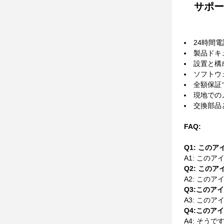
サポー
24時間
製品ドキ
設置と構
ソフトウ
全額保証
現地での
交換部品
FAQ:
Q1: この
A1: この
Q2: この
A2: この
Q3:この
A3: この
Q4:このア
A4: そうで