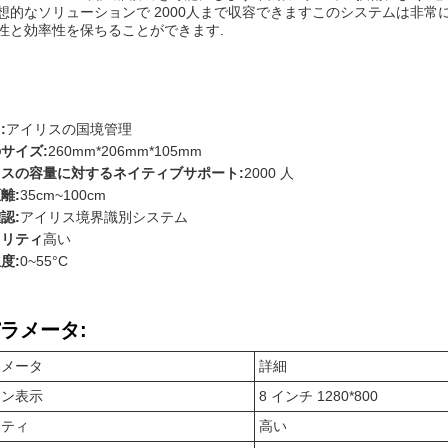
的なソリューションで 2000人まで収容できますこのシステムは非常に安全ですIr
性と効率性を保ちることができます.
:
アイリスの国境管理
サイズ:
260mm*206mm*105mm
スの容量に対するネイティブサポート:
2000 人
離:
35cm~100cm
認:
アイリス境界識別システム
ュリティ
高い
度:
0~55°C
ラメータ:
ラメータ
詳細
ーン表示
8 インチ 1280*800
リティ
高い