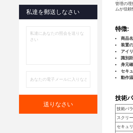
管理の理想
ムが信頼
私達を郵送しなさい
特徴:
商品名
装置の
アイリ
識別距
身元確
セキ
動作温
技術パ
送りなさい
技術パ
スクリ
セキュ