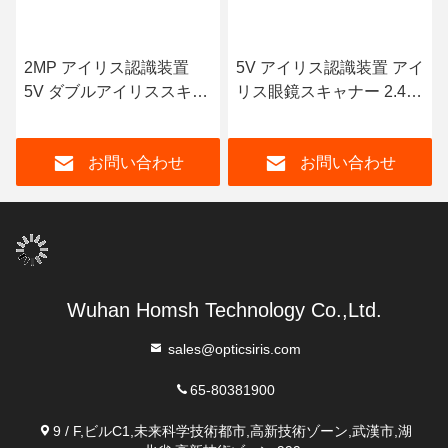
2MP アイリス認識装置
5V アイリス認識装置 アイ
5V ダブルアイリススキャ
リス眼鏡スキャナー 2.4
ナー 76*81*41mm
インチディスプレイ
お問い合わせ
お問い合わせ
Wuhan Homsh Technology Co.,Ltd.
sales@opticsiris.com
65-80381900
9 / F,ビルC1,未来科学技術都市,高新技術ゾーン,武漢市,湖