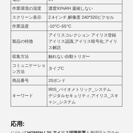
作業環境の湿度
濃度93%RH 凝縮しない
スクリーン表示
2.4インチ,解像度 240*320ピクセル
作業温度
-10°C~55°C
アイリスコレクション アイリス登録
製品の特徴
アイリス認識,アイリス暗号化,アイリ
ス解読
収集方法
触れない自動トリガー
コミュニケーショ
タイプC
ン方法
商品番号
20ポンド
IRIS_バイオメトリック_システム
キーワード
デジタルセキュリティ,アイリス_スキ
ャン_システム
応用:
について
HOMSH L20 アイリス認識装置
人身認証とアクセ