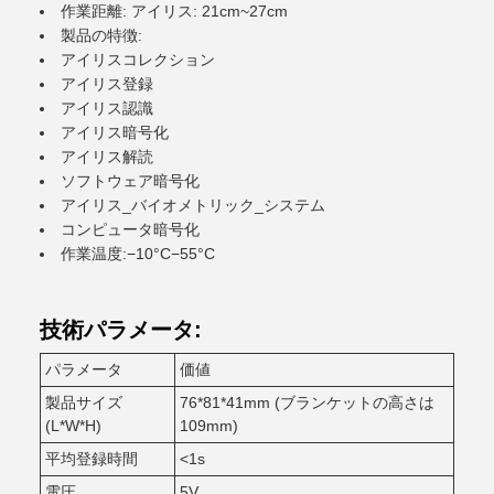
作業距離: アイリス: 21cm~27cm
製品の特徴:
アイリスコレクション
アイリス登録
アイリス認識
アイリス暗号化
アイリス解読
ソフトウェア暗号化
アイリス_バイオメトリック_システム
コンピュータ暗号化
作業温度:−10°C−55°C
技術パラメータ:
パラメータ
価値
製品サイズ
76*81*41mm (ブランケットの高さは
(L*W*H)
109mm)
平均登録時間
<1s
電圧
5V