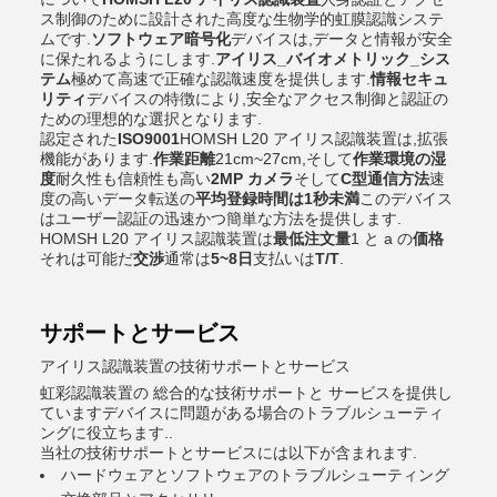
ス制御のために設計された高度な生物学的虹膜認識システ
ムです.
ソフトウェア暗号化
デバイスは,データと情報が安全
に保たれるようにします.
アイリス_バイオメトリック_シス
テム
極めて高速で正確な認識速度を提供します.
情報セキュ
リティ
デバイスの特徴により,安全なアクセス制御と認証の
ための理想的な選択となります.
認定された
ISO9001
HOMSH L20 アイリス認識装置は,拡張
機能があります.
作業距離
21cm~27cm,そして
作業環境の湿
度
耐久性も信頼性も高い
2MP カメラ
そして
C型通信方法
速
度の高いデータ転送の
平均登録時間は1秒未満
このデバイス
はユーザー認証の迅速かつ簡単な方法を提供します.
HOMSH L20 アイリス認識装置は
最低注文量
1 と a の
価格
それは可能だ
交渉
通常は
5~8日
支払いは
T/T
.
サポートとサービス
アイリス認識装置の技術サポートとサービス
虹彩認識装置の 総合的な技術サポートと サービスを提供し
ていますデバイスに問題がある場合のトラブルシューティ
ングに役立ちます..
当社の技術サポートとサービスには以下が含まれます.
ハードウェアとソフトウェアのトラブルシューティング