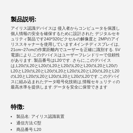
製品説明:
アイリス認識デバイスは 侵入者からコンピュータを保護し
個人情報の安全を確保するために設計された デジタルセキ
ュリティ製品です240*320ピクセルの解像度と 2MPのアイ
リススキャナーを使用しています.4インチディスプレイは,
21cm~27cmの作業距離内でユーザーを正確に識別する. 5V
電源により,このデバイスはユーザーフレンドリーで信頼性
があります. 製品番号はL20です. さらに,このデバイス
は,L20のL20とL20のL20とL20のL20とL20のL20とL20の
L20とL20のL20とL20のL20とL20のL20とL20のL20とL20
のL20とL20のL20とL20のL20とL20のL20です.このデバイ
スに組み込まれたデータ暗号化技術は,情報セキュリティの
最高水準を提供します.データを安全に保管できます
特徴:
製品名: アイリス認識装置
通信方法:C型
商品番号:L20