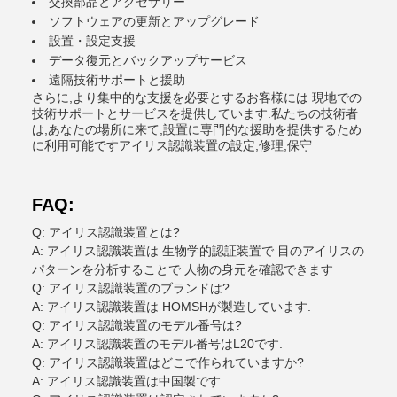
交換部品とアクセサリー
ソフトウェアの更新とアップグレード
設置・設定支援
データ復元とバックアップサービス
遠隔技術サポートと援助
さらに,より集中的な支援を必要とするお客様には 現地での
技術サポートとサービスを提供しています.私たちの技術者
は,あなたの場所に来て,設置に専門的な援助を提供するため
に利用可能ですアイリス認識装置の設定,修理,保守
FAQ:
Q: アイリス認識装置とは?
A: アイリス認識装置は 生物学的認証装置で 目のアイリスの
パターンを分析することで 人物の身元を確認できます
Q: アイリス認識装置のブランドは?
A: アイリス認識装置は HOMSHが製造しています.
Q: アイリス認識装置のモデル番号は?
A: アイリス認識装置のモデル番号はL20です.
Q: アイリス認識装置はどこで作られていますか?
A: アイリス認識装置は中国製です