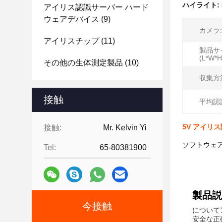
ハイライト:
アイリス認識サーバー ハード
ウェアデバイス
(9)
カメラ:
アイリスチップ
(11)
製品サ
(L*W*H
その他の生体測定製品
(10)
収集方
接触
平均認
5V アイリ
接触:
Mr. Kelvin Yi
ソフトウェア
Tel:
65-80381900
製品説
今接触
について
安全な正