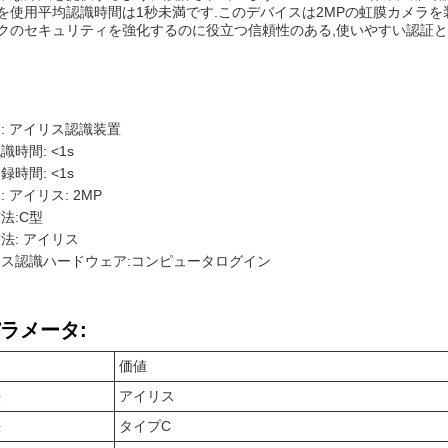
を使用平均認識時間は1秒未満です.このデバイスは2MPの虹膜カメラを装
クのセキュリティを強化するのに役立つ信頼性のある,使いやすい認証と識
: アイリス認識装置
識時間: <1s
録時間: <1s
 アイリス: 2MP
法:C型
法: アイリス
ス認識ハードウェア:コンピュータログイン
ラメータ:
価値
法
アイリス
法
タイプC