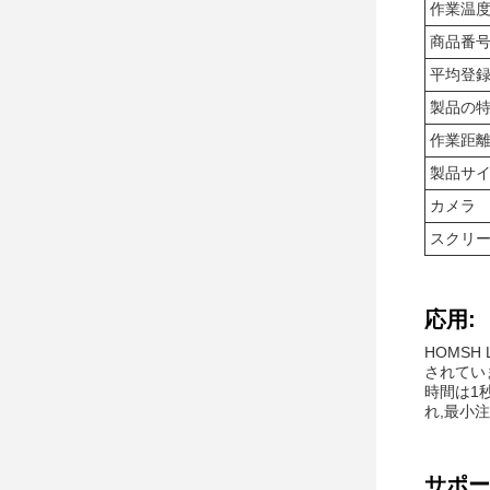
作業温
商品番
平均登
製品の
作業距
製品サイズ
カメラ
スクリ
応用:
HOMS
されてい
時間は1
れ,最小注
サポー