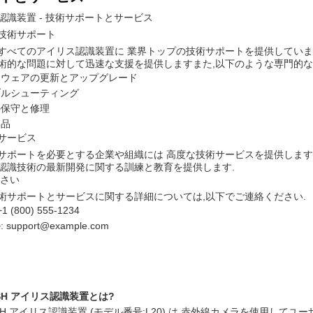
認識装置 - 技術サポートとサービス
技術サポート
すべてのアイリス認識装置に 業界トップの技術サポートを提供していま
術的な問題に対して迅速な支援を提供しますまた,以下のような専門的な
トウェアの更新とアップグレード
ブルシューティング
の保守と修理
部品
サービス
サポートを必要とする企業や組織には 高度な技術サービスを提供しま
認識技術の最新開発に関する訓練と教育を提供します.
ださい
術サポートとサービスに関する詳細については,以下でご連絡ください.
1 (800) 555-1234
 support@example.com
SH アイリス認識装置とは?
OMSH アイリス認識装置 (モデル番号:L20) は,赤外線カメラを使用し