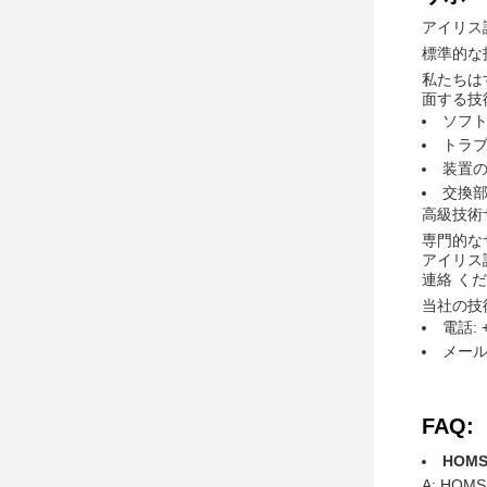
アイリス
標準的な
私たちは
面する技
ソフ
トラ
装置
交換
高級技術
専門的な
アイリス
連絡 く
当社の技
電話: +
メール:
FAQ:
HOM
A: H