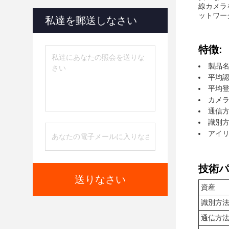
線カメラ
ットワー
私達を郵送しなさい
特徴:
製品名
平均認
平均登
カメラ:
通信方
識別方
アイリ
技術パ
送りなさい
資産
識別方
通信方