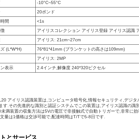
度
-10°C~55°C
号
20ポンド
録時間
<1s
特徴
アイリスコレクション アイリス登録 アイリス認識 
離
アイリス: 21cm~27cm
 (L*W*H)
76*81*41mm (ブランケットの高さは109mm)
アイリス: 2MP
ーン表示
2.4インチ,解像度 240*320ピクセル
H L20 アイリス認識装置は,コンピュータ暗号化,情報セキュリティ,デ
ます.その先進的な識別と認証システムでこの装置は,アイリス認識の識別
秒未満装置の収集方法は5Vの電圧で非接触式で自動トリガーで,非常に効率
文量は1価格は交渉可能で,配達時間はT/Tで5-8日です.
トとサービス