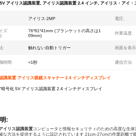
5V アイリス認識装置
,
アイリス認識装置 2.4 インチ
,
アイリス・アイ・ス
アイリス:2MP
電圧:
イズ
76*81*41mm (ブランケットの高さは1
作業温度:
):
09mm)
法:
触れない自動トリガー
画面を表示
識時間:
<1秒
通信方法:
ス認識装置 アイリス眼鏡スキャナー 2.4 インチディスプレイ
暗号化 5V アイリス認識装置 2.4 インチディスプレイ
明:
アイリス認識装置
コンピュータと情報セキュリティのための高度な生体
確な方法を提供するように設計されています.21cm-27cmの作業距