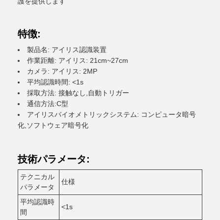
護を提供します
特徴:
製品名: アイリス認識装置
作業距離: アイリス: 21cm~27cm
カメラ: アイリス: 2MP
平均認識時間: <1s
採取方法: 接触なし,自動トリガー
通信方法:C型
アイリスバイオメトリックシステム: コンピュータ暗号
化,ソフトウェア暗号化
技術パラメータ:
テクニカル
仕様
パラメータ
平均認識時
<1s
間