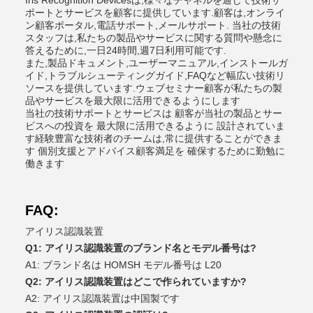
Iris Recognition Devicesは,様々なチャネルを通じて技術サ
ポートとサービスを顧客に提供しています.顧客は,オンライ
ン顧客ポータル,電話サポート,メールサポート. 当社の技術
スタッフは,私たちの製品やサービスに関する質問や懸念に
答えるために,一日24時間,週7日利用可能です.
また,製品ドキュメント,ユーザーマニュアル,インストールガ
イド,トラブルシューティングガイド,FAQなど幅広い技術リ
ソースを提供しています.ウェブセミナー顧客が私たちの製
品やサービスを最大限に活用できるようにします
当社の技術サポートとサービスは 顧客が当社の製品とサー
ビスへの投資を 最大限に活用できるように 設計されていま
す経験豊富な技術者のチームは,常に提供することができま
す 個別支援とアドバイス顧客満足を 確保するために勤勉に
働きます
FAQ:
アイリス認識装置
Q1: アイリス認識装置のブランド名とモデル番号は?
A1: ブランド名は HOMSH モデル番号は L20
Q2: アイリス認識装置はどこで作られていますか?
A2: アイリス認識装置は中国製です