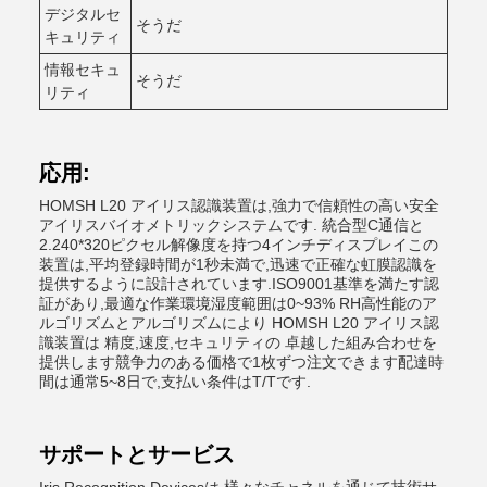
デジタルセ
そうだ
キュリティ
情報セキュ
そうだ
リティ
応用:
HOMSH L20 アイリス認識装置は,強力で信頼性の高い安全
アイリスバイオメトリックシステムです. 統合型C通信と
2.240*320ピクセル解像度を持つ4インチディスプレイこの
装置は,平均登録時間が1秒未満で,迅速で正確な虹膜認識を
提供するように設計されています.ISO9001基準を満たす認
証があり,最適な作業環境湿度範囲は0~93% RH高性能のア
ルゴリズムとアルゴリズムにより HOMSH L20 アイリス認
識装置は 精度,速度,セキュリティの 卓越した組み合わせを
提供します競争力のある価格で1枚ずつ注文できます配達時
間は通常5~8日で,支払い条件はT/Tです.
サポートとサービス