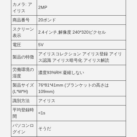
カメラ: ア
2MP
イリス
商品番号
20ポンド
スクリーン
2.4インチ,解像度 240*320ピクセル
表示
電圧
5V
アイリスコレクション アイリス登録 アイリ
製品の特徴
ス認識 アイリス暗号化 アイリス解読
労働環境の
濃度93%RH 凝縮しない
湿度
製品サイズ
76*81*41mm (ブランケットの高さは
(L*W*H)
109mm)
識別方法
アイリス
平均登録時
<1s
間
パソコンロ
そうだ
グイン