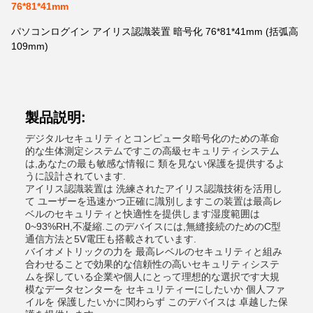
76*81*41mm
パソコンログイン アイリス認識装置 暗号化 76*81*41mm (括弧高
109mm)
製品説明:
デジタルセキュリティとコンピュータ暗号化のための革命
的な生体測定システムですこの高級セキュリティシステム
は,あなたの最も敏感な情報に 類を見ない保護を提供するよ
うに設計されています.
アイリス認識装置は 洗練されたアイリス認識技術を活用し
て ユーザーを迅速かつ正確に識別しますこの装置は最高レ
ベルのセキュリティと快適性を提供します湿度範囲は
0~93%RH,不凝縮.このデバイスには,無縫接続のためのC型
通信方法と5V電圧も搭載されています.
バイオメトリックの力を 最高レベルのセキュリティと組み
合わせることで効果的な信頼性の高いセキュリティシステ
ムを探している企業や個人にとって理想的な選択です大規
模なデータセンターを セキュリティーにしたいか 個人ファ
イルを 保護したいかに関わらず このデバイスは 卓越した保