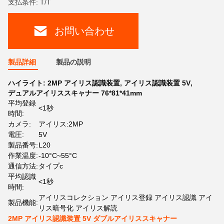
支払条件: T/T
お問い合わせ
製品詳細
製品の説明
ハイライト:
2MP アイリス認識装置
,
アイリス認識装置 5V
,
デュアルアイリススキャナー 76*81*41mm
平均登録
<1秒
時間:
カメラ:
アイリス:2MP
電圧:
5V
製品番号:
L20
作業温度:
-10°C~55°C
通信方法:
タイプc
平均認識
<1秒
時間:
アイリスコレクション アイリス登録 アイリス認識 アイ
製品機能:
リス暗号化 アイリス解読
2MP アイリス認識装置 5V ダブルアイリススキャナー