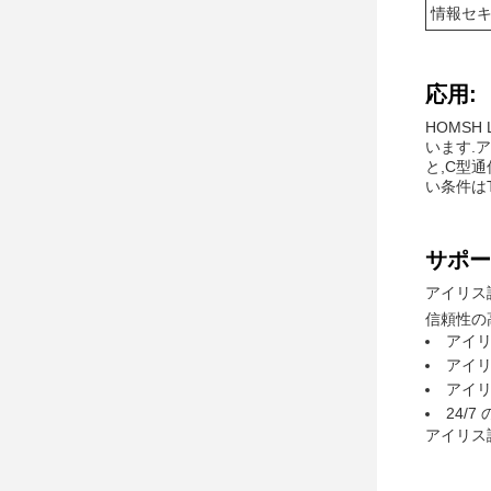
情報セ
応用:
HOMS
います.ア
と,C型通
い条件はT
サポー
アイリス
信頼性の
アイ
アイ
アイ
24/
アイリス