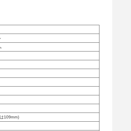
ル
ム
は109mm)