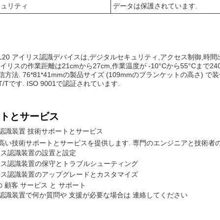
キュリティ
データは保護されています.
H L20 アイリス認識デバイスは,デジタルセキュリティ,アクセス制御,
イリスの作業距離は21cmから27cm,作業温度が -10°Cから55°Cまで
信方法. 76*81*41mmの製品サイズ (109mmのブランケットの高さ)
/Tです. ISO 9001で認証されています.
トとサービス
認識装置 技術サポートとサービス
高い技術サポートとサービスを提供します. 専門のエンジニアと技術者
リス認識装置の設置と設定
リス認識装置の保守とトラブルシューティング
リス認識装置のアップグレードとカスタマイズ
7 の 顧客 サービス と サポート
認識装置で何か質問や 支援が必要な場合は 連絡してください