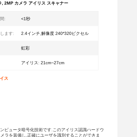
ラ
,
2MP カメラ アイリス スキャナー
間:
<1秒
します:
2.4インチ,解像度 240*320ピクセル
虹彩
アイリス: 21cm~27cm
バイス
ンピュータ暗号化技術です.このアイリス認識ハードウ
カメラを装備し,正確にユーザを識別することができま