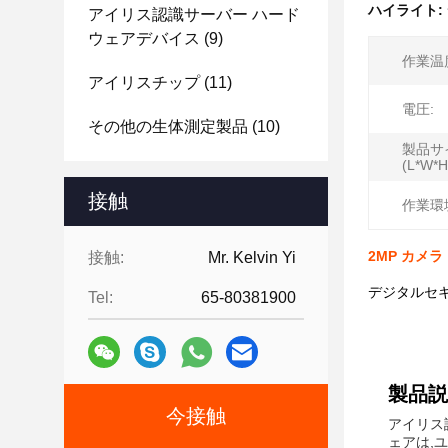
ハイライト:
アイリス認識サーバー ハード
ウェアデバイス
(9)
作業温
アイリスチップ
(11)
電圧:
その他の生体測定製品
(10)
製品サ
(L*W*H
接触
作業環
2MP カメ
接触:
Mr. Kelvin Yi
デジタルセキ
Tel:
65-80381900
製品説
今接触
アイリス
ェアは,