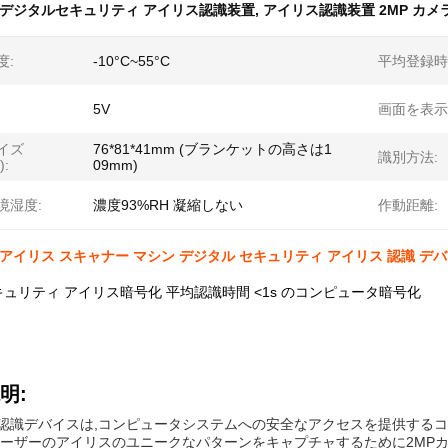
デジタルセキュリティ アイリス認識装置
,
アイリス認識装置 2MP カメ
度:
-10°C~55°C
平均登録時
5V
画面を表示
イズ
76*81*41mm (ブランケットの高さは1
識別方法:
):
09mm)
境湿度:
濃度93%RH 凝縮しない
作動距離:
ラ アイリス スキャナー マシン デジタル セキュリティ アイリス 認識 デ
ュリティ アイリス暗号化 平均認識時間 <1s のコンピュータ暗号化
明:
認識デバイスは,コンピュータシステムへの安全なアクセスを提供するコ
ユーザーのアイリスのユニークなパターンをキャプチャするために2MP