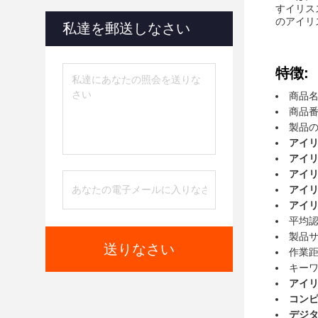
すイリス
のアイリ
私達を郵送しなさい
特徴:
商品名
商品番
製品の
アイ
アイ
アイ
アイ
アイ
平均認
製品サイ
送りなさい
作業距
キーワ
アイ
コン
デジ