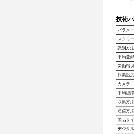
技術パ
パラメ
スクリ
識別方
平均登
労働環
作業温
カメラ
平均認
収集方
通信方
製品サイズ
デジタ