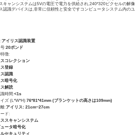
スキャンシステムは5Vの電圧で電力を供給され,240*320ピクセルの解
ス認識デバイスは,非常に信頼性と安全ですコンピュータシステム内のユ
:
アイリス認識装置
号:
20ポンド
特徴:
リスコレクション
リス登録
リス認識
リス暗号化
リス解読
識時間:
<1s
ズ (L*W*H):
76*81*41mm (ブランケットの高さは109mm)
離:
アイリス: 21cm~27cm
ード:
リススキャンシステム
ピュータ暗号化
タルセキュリティ