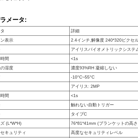
ラメータ:
ータ
詳細
ーン表示
2.4インチ,解像度 240*320ピクセ
法
アイリスバイオメトリックシステ
録時間
<1s
境の湿度
濃度93%RH 凝縮しない
度
-10°C~55°C
アイリス: 2MP
識時間
<1s
法
触れない自動トリガー
法
タイプC
 (L*W*H)
76*81*41mm (ブランケットの高さ
ルセキュリティ
高度なセキュリティレベル