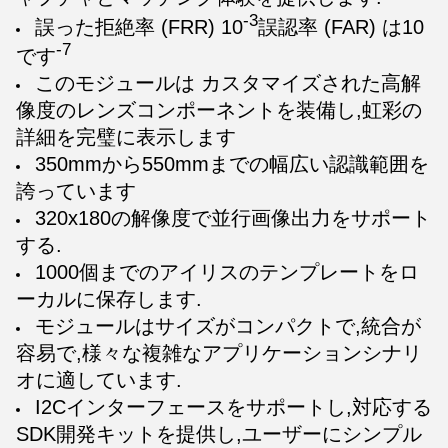
-3
誤った拒絶率 (FRR) 10
誤認率 (FAR) は10
-7
です
このモジュールは カスタマイズされた高解
像度のレンズコンポーネントを装備し,虹彩の
詳細を完璧に表示します
350mmから550mmまでの幅広い認識範囲を
誇っています
320x180の解像度で並行画像出力をサポート
する.
1000個までのアイリスのテンプレートをロ
ーカルに保存します.
モジュールはサイズがコンパクトで,統合が
容易で,様々な複雑なアプリケーションシナリ
オに適しています.
I2Cインターフェースをサポートし,対応する
SDK開発キットを提供し,ユーザーにシンプル