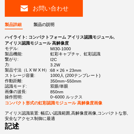
お問い合わせ
製品詳細
製品の説明
ハイライト:
コンパクトフォーム アイリス認識モジュール
,
アイリス認識モジュール 高解像度
モデル:
MI30-1000
製品機能:
虹彩キャプチャ、虹彩認識
繋がり:
I2C
力:
3.2W
製品寸法（L X W X H）:
68 × 26 × 23mm
ストレージ容量:
1000人 (200テンプレート)
作動距離:
350mm~550mm
認識モード:
双眼/単眼
画像の波長:
850nm
操作照明:
0~6000 ルックス
コンパクト形式の虹彩認識モジュール 高解像度画像
アイリス認識装置: 幅広い認識範囲,高解像度画像,コンパクトな形,
安全なアクセス制御に最適
記述