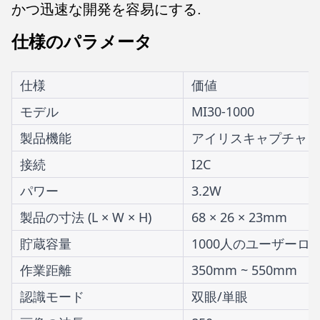
かつ迅速な開発を容易にする.
仕様のパラメータ
仕様
価値
モデル
MI30-1000
製品機能
アイリスキャプチャ 
接続
I2C
パワー
3.2W
製品の寸法 (L × W × H)
68 × 26 × 23mm
貯蔵容量
1000人のユーザー
ロ
作業距離
350mm ~ 550mm
認識モード
双眼/単眼