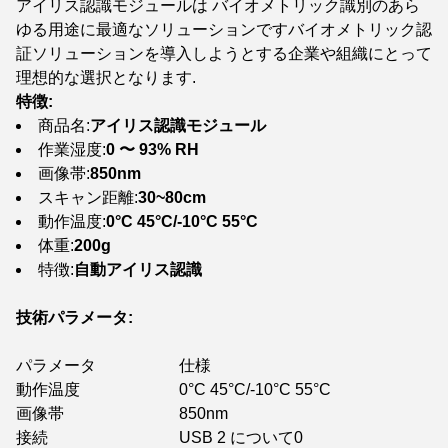
アイリス認識モジュールは バイオメトリック識別のあら
ゆる用途に最適なソリューションですバイオメトリック認
証ソリューションを導入しようとする企業や組織にとって
理想的な選択となります.
特徴:
商品名:
アイリス認識モジュール
作業湿度:
0 〜 93% RH
画像帯:
850nm
スキャン距離:
30~80cm
動作温度:
0°C 45°C/-10°C 55°C
体重:
200g
特徴:
自動アイリス認識
技術パラメータ:
パラメータ
仕様
動作温度
0°C 45°C/-10°C 55°C
画像帯
850nm
接続
USB 2 について0