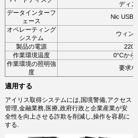
ディス
データインターフ
Nic US
ェース
オペレーティング
ウィン
システム
製品の電源
220
作業環境温度
0°Cから5
作業環境の照明強
要求な
度
適用する
アイリス取得システムには,国境警備,アクセス
管理,金融業務,医療,政府行政と企業産業が安
全性を向上させる詐欺を削減し,操作を容易に
する.