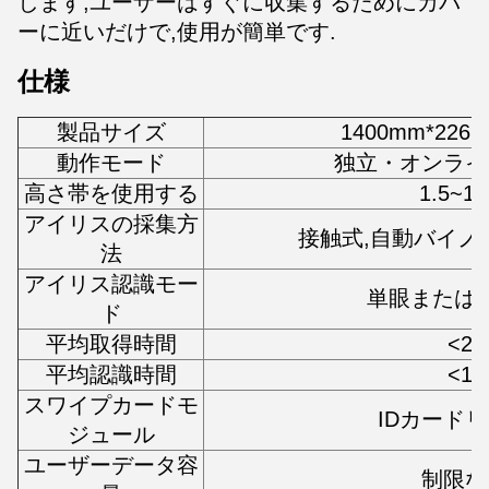
します,ユーザーはすぐに収集するためにカバ
ーに近いだけで,使用が簡単です.
仕様
製品サイズ
1400mm*226
動作モード
独立・オンライ
高さ帯を使用する
1.5~1.
アイリスの採集方
接触式,自動バイノ
法
アイリス認識モー
単眼または
ド
平均取得時間
<2s
平均認識時間
<1s
スワイプカードモ
IDカード
ジュール
ユーザーデータ容
制限な