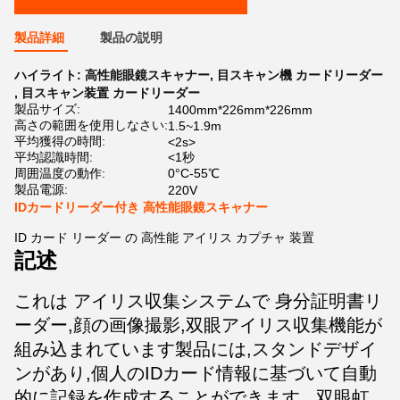
製品詳細
製品の説明
ハイライト:
高性能眼鏡スキャナー
,
目スキャン機 カードリーダー
,
目スキャン装置 カードリーダー
製品サイズ:
1400mm*226mm*226mm
高さの範囲を使用しなさい:
1.5~1.9m
平均獲得の時間:
<2s>
平均認識時間:
<1秒
周囲温度の動作:
0°C-55℃
製品電源:
220V
IDカードリーダー付き 高性能眼鏡スキャナー
ID カード リーダー の 高性能 アイリス カプチャ 装置
記述
これは アイリス収集システムで 身分証明書リ
ーダー,顔の画像撮影,双眼アイリス収集機能が
組み込まれています製品には,スタンドデザイ
ンがあり,個人のIDカード情報に基づいて自動
的に記録を作成することができます.. 双眼虹