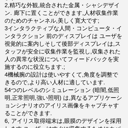
2,精巧な外観,統合された金属・シャシデザイ
ン. 廊下に置くことができます,人材収集作業
のためのチャンネル,美しく寛大です;
3インタラクティブな人間・コンピュータ・イ
ンタラクション 前のディスプレイは ユーザを
視覚的に案内しそして後部ディスプレイは,ス
タッフが安全に収集作業を監視し,収集された
人の異常な状況についてフィードバックを実
施するのに役立ちます.;
4機械腕の設計は使いやすくて,角度を調整で
きるので,より高い人材に適しています.
54つのレベルのシミュレーション (暗闇,低照
明,正常照明,強い照明) は,異なるアプリケーシ
ョンシナリオのアイリス画像をキャプチャす
ることができます.
6, アイリス取得端末は,眼膜のデザインを採用