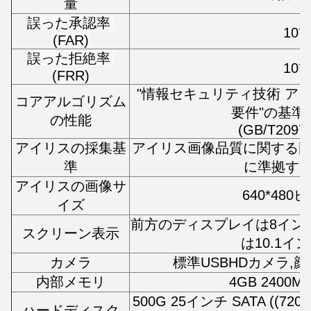
量
誤った承認率 
-7
10
(FAR)
誤った拒絶率 
-3
10
(FRR)
"情報セキュリティ技術 ア
コアアルゴリズム
要件"の基準
の性能
(GB/T20979
アイリスの採集基
アイリス画像品質に関する国際標準
準
に準拠する:
アイリスの画像サ
640*480
イズ
前方のディスプレイは8イン
スクリーン表示
は10.1イ
カメラ
標準USBHDカメラ,
内部メモリ
4GB 2400M
500G 25インチ SATA ((7
ハードディスク