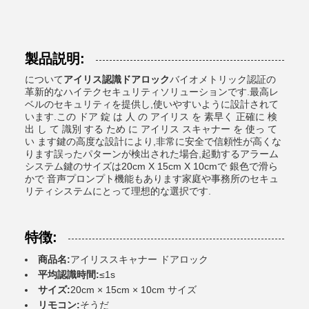
製品説明:
について
アイリス認識ドアロック
バイオメトリック認証の
革新的なハイテクセキュリティソリューションです.最高レ
ベルのセキュリティを提供し,使いやすいように設計されて
います.この ドア 錠 は 人 の アイリス を 素早く 正確に 検
出 し て 識別 する ため に アイリス スキャナー を 使っ て
い ます鍵の高度な設計により,非常に安全で信頼性が高くな
ります誤ったパターンが検出された場合,起動するアラーム
システム鍵のサイズは20cm X 15cm X 10cmで 銀色で滑ら
かで 音声プロンプト機能もあります家庭や事務所のセキュ
リティシステムにとって理想的な選択です.
特徴:
商品名:
アイリススキャナー ドアロック
平均認識時間:
≤1s
サイズ:
20cm × 15cm × 10cm サイズ
リモコン:
そうだ