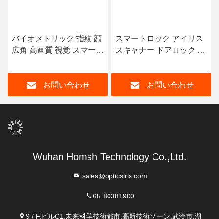
バイオメトリック 指紋 顔
スマートロック アイリス
広角 高画質 視覚 スマート
スキャナー ドアロック 家
ロック
庭用 セキュリティ 簡単操
作
お問い合わせ
お問い合わせ
Wuhan Homsh Technology Co.,Ltd.
sales@opticsiris.com
65-80381900
9 / F,ビルC1,未来科学技術都市,高新技術ゾーン,武漢市,湖