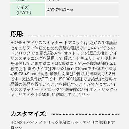
サイズ
405*78*49mm
(L*W*H)
応用:
HOMSH アイリススキャナー ドアロックは 絶好の生体認証
セキュリティ体験のための完璧な選択ですこのハイテクの
ドアロックでは 最先端のバイオメトリック認証技術と アイ
リススキャニングを活用して 優れたセキュリティと便利さ
を確保しています鍵コアはC級鍵コアで,平均認識時間は≤1
秒である.鍵のサイズは20cmX15cmX10cmで,外側の寸法は
405*78*49mmである.最低注文量は1個で,配達時間は5-8日
です.. 支払条件はT/Tです. ISO9001認証で,あなたは最高の
品質の製品を得ていることを確信することができます.アイ
リススキャナー ドアロックで 最先端のバイオメトリックセ
キュリティを HOMSH に信頼してください.
カスタマイズ:
HOMSH バイオメトリック認証ロック - アイリス認識ドア
ロック