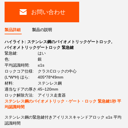
お問い合わせ
製品詳細
製品の説明
ハイライト:
ステンレス鋼のバイオメトリックゲートロック
,
バイオメトリックゲートロック 緊急鍵
緊急鍵:
はい
色:
銀
平均認識時間:
≤1s
ロックコア仕様:
クラスCロックの中心
(L*W*H) ほら:
405*78*49mm
材料:
ステンレス鋼
適当なドアの厚さ:
45~120mm
ロック解除方法:
アイリス走査器
ステンレス鋼のバイオメトリック・ゲート・ロック 緊急鍵1秒 平
均認識時間
ステンレス鋼の緊急鍵付きアイリススキャンドアロック ≤1s 平均
認識時間