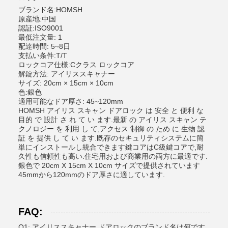
ブランド名:HOMSH
原産地:中国
認証:ISO9001
最低注文量: 1
配達時間: 5~8日
支払い条件:T/T
ロックコア仕様:Cクラス ロックコア
解錠方法: アイリススキャナー
サイズ: 20cm × 15cm × 10cm
色:銀色
適用可能なドア厚さ: 45~120mm
HOMSH アイリス スキャン ドアロック は 安全 と 便利 な
目的 で 設計 さ れ て い ます.最新 の アイリス スキャン テ
クノロジー を 利用 し て,アクセス 制御 の ため に 生物 認
証 を 提供 し て い ます.既存のセキュリティシステムに簡
単にインストールし統合できます鍵コアはC級鍵コアで,耐
久性も信頼性も高い.住宅用および商業用の両方に最適です.
銀色で 20cm X 15cm X 10cm サイズで提供されています
45mmから120mmのドア厚さに適しています.
FAQ:
Q1: アイリススキャナー ドアロックのブランド名は何です