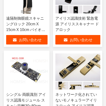
遠隔制御眼鏡スキャニ
アイリス認識技術 緊急電
ングロック 20cm X
源 アイリススキャナー ド
15cm X 10cm バイオメ
アロック
トリックセキュリティ
お問い合わせ
お問い合わせ
ドアロック
シングル 両眼識別 アイ
ネットワーク化されてい
リス認識モジュール ス
ないモノキュラーアイリ
キャン距離30~80cm
スロック アイリス認識技