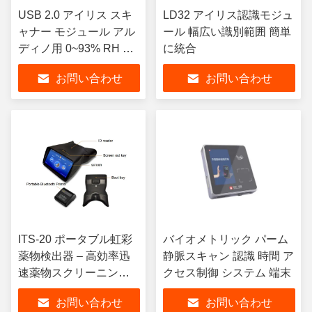
USB 2.0 アイリス スキ
LD32 アイリス認識モジュ
ャナー モジュール アル
ール 幅広い識別範囲 簡単
ディノ用 0~93% RH 作
に統合
業湿度
お問い合わせ
お問い合わせ
ITS-20 ポータブル虹彩
バイオメトリック パーム
薬物検出器 – 高効率迅
静脈スキャン 認識 時間 ア
速薬物スクリーニング
クセス制御 システム 端末
ターミナル
お問い合わせ
お問い合わせ