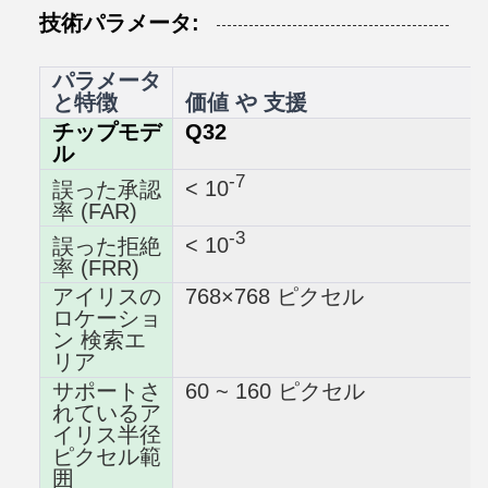
技術パラメータ:
パラメータ
と特徴
価値 や 支援
チップモデ
Q32
ル
-7
< 10
誤った承認
率 (FAR)
-3
< 10
誤った拒絶
率 (FRR)
アイリスの
768×768 ピクセル
ロケーショ
ン 検索エ
リア
サポートさ
60 ~ 160 ピクセル
れているア
イリス半径
ピクセル範
囲