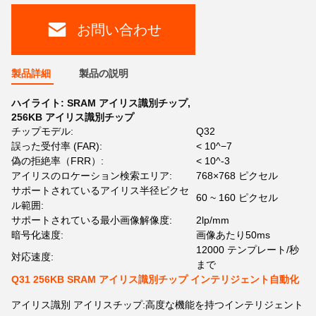
お問い合わせ
製品詳細
製品の説明
ハイライト:
SRAM アイリス識別チップ
,
256KB アイリス識別チップ
チップモデル:
Q32
誤った受付率 (FAR):
< 10^−7
偽の拒絶率（FRR）:
< 10^-3
アイリスのロケーション検索エリア:
768×768 ピクセル
サポートされているアイリス半径ピクセ
60 ~ 160 ピクセル
ル範囲:
サポートされている最小画像解像度:
2lp/mm
暗号化速度:
画像あたり50ms
12000 テンプレート/秒
対応速度:
まで
Q31 256KB SRAM アイリス識別チップ インテリジェント自動化
アイリス識別 アイリスチップ:高度な機能を持つインテリジェント