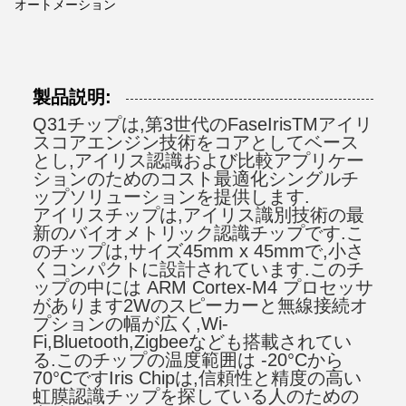
オートメーション
製品説明:
Q31チップは,第3世代のFaseIrisTMアイリ
スコアエンジン技術をコアとしてベース
とし,アイリス認識および比較アプリケー
ションのためのコスト最適化シングルチ
ップソリューションを提供します.
アイリスチップは,アイリス識別技術の最
新のバイオメトリック認識チップです.こ
のチップは,サイズ45mm x 45mmで,小さ
くコンパクトに設計されています.このチ
ップの中には ARM Cortex-M4 プロセッサ
があります2Wのスピーカーと無線接続オ
プションの幅が広く,Wi-
Fi,Bluetooth,Zigbeeなども搭載されてい
る.このチップの温度範囲は -20°Cから
70°CですIris Chipは,信頼性と精度の高い
虹膜認識チップを探している人のための