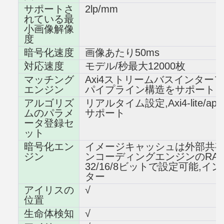
サポートさ
2lp/mm
れている最
小画像解像
度
暗号化速度
画像あたり50ms
対応速度
モデル/秒最大12000枚
マッチング
Axi4ストリームバスインターフ
エンジン
パイプライン構造をサポート
アルゴリズ
リアルタイム設定,Axi4-lite
ムのパラメ
サポート
ータ登録セ
ット
暗号化エン
イメージキャッシュは外部共有
ジン
ンコーディングエンジンのRA
32/16/8ビットで設定可能,
ター
アイリスの
√
位置
生命体検知
√