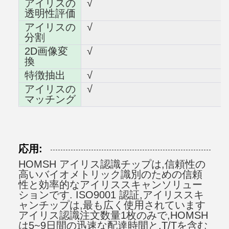
アイリスの
√
透明性評価
アイリスの
√
分割
2D画像変
√
換
特徴抽出
√
アイリスの
√
マッチング
応用:
HOMSH アイリス認識チップは,信頼性の
高いバイオメトリック識別のための信頼
性と効率的なアイリススキャンソリュー
ションです. ISO9001 認証,アイリススキ
ャンチップは,最も広く使用されています
アイリス認識注文数量1枚のみで,HOMSH
は5~9日間の迅速な配達時間と,T/Tを含む