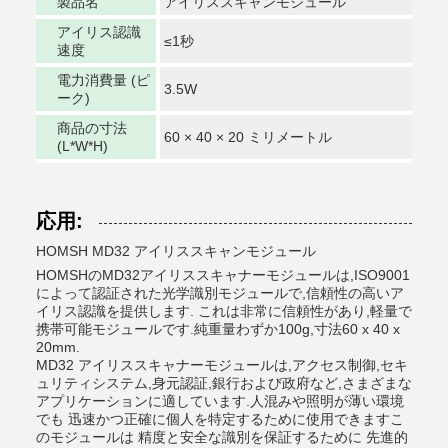
製品名
アイリススキャンモジュール
アイリス認識
≤1秒
速度
電力消費量 (ピ
3.5W
ーク)
商品の寸法
60 × 40 × 20 ミリメートル
(L*W*H)
応用:
HOMSH MD32 アイリススキャンモジュール
HOMSHのMD32アイリススキャナーモジュールは,ISO9001
によって認証された光学識別モジュールで,信頼性の高いア
イリス認識を提供します. これは非常に信頼性があり,軽量で
携帯可能モジュールです.純重量わずか100g,寸法60 x 40 x
20mm.
MD32 アイリススキャナーモジュールは,アクセス制御,セキ
ュリティシステム,身元認証,銀行および政府など,さまざまな
アプリケーションに適しています.人混みや照明が薄い環境
でも 迅速かつ正確に個人を特定するために使用できますこ
のモジュールは 精度と安全な識別を保証するために 先進的