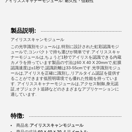
アイリススキャナーモジュール: 耐久性・信頼性
製品説明:
アイリススキャンモジュール
この光学識別モジュールは,特別に設計された虹彩認識モジ
ュールで,コンパクトで持ち運びが簡単です.アイリススキャ
ナーモジュールは,ちょうど1秒でアイリスを認識できる内蔵
カメラを持っています製品の寸法は60 X 40 X 20mmで,虹膜
認識速度は≤1秒で,認識距離は33-55cmです.光学識別モジュ
ールは,アイリスを正確に識別し,リアルタイム認証を提供す
ることができます低照明環境でも優れた性能を持っていま
す. アイリススキャナーモジュールは,アクセス制御,身元認
証,オブジェクト追跡などのさまざまなアプリケーションに
適しています.
特徴:
商品名:
アイリススキャンモジュール
商品の寸法:
60 × 40 × 20 ミリメートル