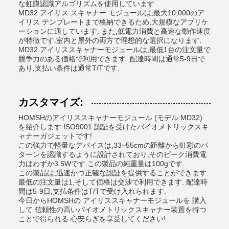
な虹膜認識アルゴリズムを使用しています
MD32 アイリス スキャナー モジュールは,最大10,000のア
イリス テンプレートまで格納できるため,大規模なアプリケ
ーションに適しています. また,低電力消費と高速な動作速度
が特徴です.室内と屋外の両方で理想的な選択になります.
MD32 アイリススキャナーモジュールは,最低1台の注文量で
競争力のある価格で利用できます. 配達時間は通常5-9日で
あり,支払い条件は通常T/Tです.
カスタマイズ:
HOMSHのアイリススキャナーモジュール (モデル:MD32)
を紹介します ISO9001 認証を受けたバイオメトリックスキ
ャナーガジェットです!
この強力で軽量なデバイスは,33~55cmの距離から虹彩のパ
ターンを認識するように設計されており,そのピーク消費電
力はわずか3.5Wです.この製品の純重量は100gです.
この製品は,迅速かつ正確な認証を提供することができます.
最低の注文量は1,そして価格は交渉で利用できます. 配達時
間は5-9日,支払条件はT/Tで受け入れられます.
今日からHOMSHの アイリススキャナーモジュールを 購入
して 信頼性の高いバイオメトリックスキャナー装置を持つ
ことで得られる 心安らぎを享受してください!