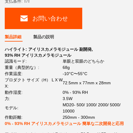
支払条件: T/T
お問い合わせ
製品詳細
製品の説明
ハイライト:
アイリスカメラモジュール 副開発
,
93% RH アイリスカメラモジュール
認識モード:
単眼と双眼のどちらか
重量（典型的な）:
68g
作業温度:
-10°C〜55°C
プロダクト サイズ（H） L X W
72.5mm x 77mm x 28mm
X:
動作湿度:
0% - 93% RH
力:
3.5W
MD20- 500/ 1000/ 2000/ 5000/
モデル:
10000
作動距離:
250mm - 300mm
0% - 93% RH アイリスカメラモジュール 簡単な二次開発と応用