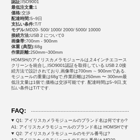
認証:
ISO9001
最低注文量:
1
価格:
交渉
配達時間:
5~9日
支払い条件:
T/T
モデル:
MD20- 500/ 1000/ 2000/ 5000/ 10000
接続方法:
USB 2 について0
画像帯:
700nm - 900nm
体重 (典型):
68g
作業距離:
250mm~300mm
HOMSHのアイリスカメラモジュールは,2.4インチエコース
クリーンを統合し,ISO9001認証を取得している.USB 2.0接
続方法で設計されており,画像帯は700nm ∼ 900nmである.
モジュールの重量は68gで,作業距離は250mm 〜 300mm最
低注文量は1個で,価格は交渉可能です. 配達時間は5~9日,支
払い条件はT/Tです.
FAQ:
Q1: アイリスカメラモジュールのブランド名は何ですか?
A1: アイリスカメラモジュールのブランド名は HOMSHです
Q2: アイリスカメラモジュールのモデル番号は?