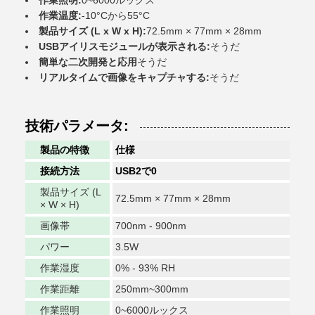
作業照明:
0~6000ルックス
作業温度:
-10°Cから55°C
製品サイズ (L x W x H):
72.5mm × 77mm × 28mm
USBアイリスモジュールが表示される:
そうだ
簡単な二次開発と応用
そうだ
リアルタイムで画像をキャプチャする:
そうだ
技術パラメータ:
製品の特徴
仕様
接続方法
USB2で0
製品サイズ (L
72.5mm × 77mm × 28mm
× W × H)
画像帯
700nm - 900nm
パワー
3.5W
作業湿度
0% - 93% RH
作業距離
250mm~300mm
作業照明
0~6000ルックス