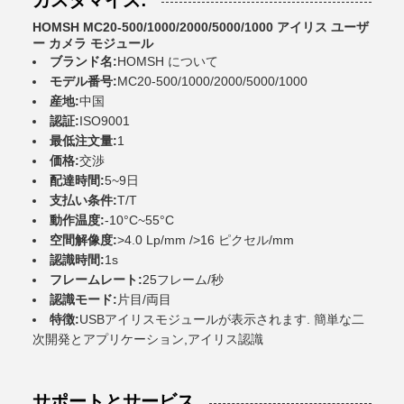
カスタマイズ:
HOMSH MC20-500/1000/2000/5000/100
0 アイリス ユーザ
ー カメラ モジュール
ブランド名:
HOMSH について
モデル番号:
MC20-500/1000/2000/5000/1000
産地:
中国
認証:
ISO9001
最低注文量:
1
価格:
交渉
配達時間:
5~9日
支払い条件:
T/T
動作温度:
-10°C~55°C
空間解像度:
>4.0 Lp/mm />16 ピクセル/mm
認識時間:
1s
フレームレート:
25フレーム/秒
認識モード:
片目/両目
特徴:
USBアイリスモジュールが表示されます. 簡単な二
次開発とアプリケーション,アイリス認識
サポートとサービス