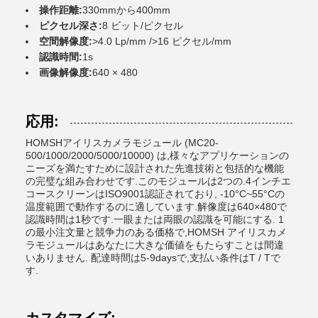
操作距離:
330mmから400mm
ピクセル深さ:
8 ビット/ピクセル
空間解像度:
>4.0 Lp/mm />16 ピクセル/mm
認識時間:
1s
画像解像度:
640 × 480
応用:
HOMSHアイリスカメラモジュール (MC20-
500/1000/2000/5000/10000) は,様々なアプリケーションの
ニーズを満たすために設計された先進技術と包括的な機能
の完璧な組み合わせです.このモジュールは2つの.4インチエ
コースクリーンはISO9001認証されており, -10°C~55°Cの
温度範囲で動作するのに適しています.解像度は640×480で
認識時間は1秒です.一眼または両眼の認識を可能にする. 1
の最小注文量と競争力のある価格で,HOMSH アイリスカメ
ラモジュールはあなたに大きな価値をもたらすことは間違
いありません. 配達時間は5-9daysで,支払い条件はT / Tで
す.