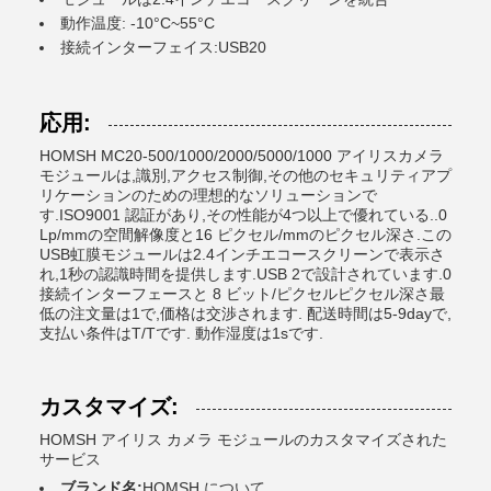
動作温度: -10°C~55°C
接続インターフェイス:USB20
応用:
HOMSH MC20-500/1000/2000/5000/1000 アイリスカメラ
モジュールは,識別,アクセス制御,その他のセキュリティアプ
リケーションのための理想的なソリューションで
す.ISO9001 認証があり,その性能が4つ以上で優れている..0
Lp/mmの空間解像度と16 ピクセル/mmのピクセル深さ.この
USB虹膜モジュールは2.4インチエコースクリーンで表示さ
れ,1秒の認識時間を提供します.USB 2で設計されています.0
接続インターフェースと 8 ビット/ピクセルピクセル深さ最
低の注文量は1で,価格は交渉されます. 配送時間は5-9dayで,
支払い条件はT/Tです. 動作湿度は1sです.
カスタマイズ:
HOMSH アイリス カメラ モジュールのカスタマイズされた
サービス
ブランド名:
HOMSH について