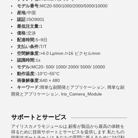
モデル番号:
MC20-500/1000/2000/5000/10000
産地:
中国
認証:
ISO9001
最低注文量:
1
価格:
交渉
配達時間:
5~9日
支払い条件:
T/T
空間解像度:
>4.0 Lp/mm />16 ピクセル/mm
認識時間:
1s
モデル:
MC20- 500/ 1000/ 2000/ 5000/ 10000
動作温度:
-10°C~55°C
画像解像度:
640 × 480
キーワード:
簡単な副開発とアプリケーション, 簡単な副
開発とアプリケーション, Iris_Camera_Module
サポートとサービス
アイリスカメラモジュールは,顧客が製品から最高の体験を
得るために技術サポートとサービスを提供します.私たちの
技術サポートチームは,あなたの質問に答えるために24/7利