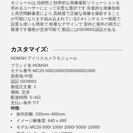
モジュールは,信頼性と効率的な画像撮影ソリューションを
求めるユーザーにとって完璧な選択です.先進的な画像技術
と高空間解像度により,高精度で正確な画像を撮影すること
が可能になります組み込まれている2.4インチエコー画面で
設置も使いも簡単で 軽量なデザインで 室内と屋外の両方に
最適です価格が交渉可能で,製品にはISO9001認証がある.
カスタマイズ:
HOMSH アイリスカメラモジュール
ブランド名:HOMSH
モデル番号:MC20-500/1000/2000/5000/1000
原産地:中国
認証:ISO9001
最低注文量: 1
価格: 交渉
配達時間: 5~9日
支払い条件:T/T
特徴:
操作距離: 330mm-400mm
イメージ解像度: 640 x 480
モデル:MC20-500/ 1000/ 2000/ 5000/ 10000