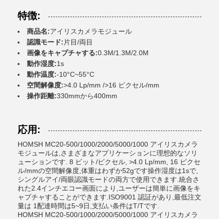
特徴:
商品名:
アイリスカメラモジュール
認識モード:
片目/両目
画像をキャプチャする:
0.3M/1.3M/2.0M
動作湿度:
1s
動作温度:
-10°C~55°C
空間解像度:
>4.0 Lp/mm />16 ピクセル/mm
操作距離:
330mmから400mm
応用:
HOMSH MC20-500/1000/2000/5000/1000 アイリスカメラ
モジュールは,さまざまなアプリケーションに理想的なソリ
ューションです. 8 ビット/ピクセル, >4.0 Lp/mm, 16 ピクセ
ル/mmの空間解像度,体重はわずか52gです操作湿度は1sで,
シングルアイ/両眼認識モードの両方で使用できます.統合さ
れた2.4インチエコー画面により,ユーザーは簡単に画像をキ
ャプチャすることができます.ISO9001 認証があり,最低注文
量は 1配達時間は5~9日,支払い条件はT/Tです.
HOMSH MC20-500/1000/2000/5000/1000 アイリスカメラ