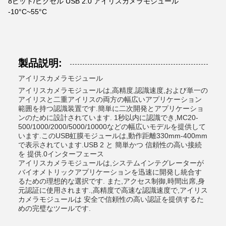
8ビット/ピクセル USB 2.0 アイリスカメラモジュール
-10°C~55°C
製品説明:
アイリスカメラモジュール
アイリスカメラモジュールは,高精度,認識速度,および単一の
アイリスと二重アイリスの両方の幅広いアプリケーション
範囲を持つ認識装置です.簡単に二次開発とアプリケーショ
ンのために設計されています. 1秒以内に認識でき,MC20-
500/1000/2000/5000/10000などの幅広いモデルを提供して
います.このUSB虹膜モジュールは,動作距離330mm-400mm
で表示されています.USB 2 と 簡単かつ 信頼性の高い接続
を 提供.0インターフェース
アイリスカメラモジュールは,システムインテグレーターが
バイオメトリックアプリケーションを迅速に開発し統合す
るための理想的な選択です. また,アクセス制御,時間出席,身
元認証に使用されます.,高精度で高速な認識速度で,アイリス
カメラモジュールは 安全で信頼性の高い認証を提供するた
めの完璧なツールです.