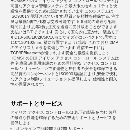
HOMSHのD10 アイリス アクセス コントロール システムは
高度なアクセス管理システムで,最大限のセキュリティと快
適性を提供するために設計されています.このシステムは
ISO9001で認証されています.品質と信頼性を確保する. 注文
量は最低1個で,価格は交渉可能です. 5-8日間の迅速な配達
時間により,お客様は注文を迅速に受け取ることができます.
支払いはT/Tでできます.安心して安らかに置かれ,. 製品モデ
ルD10-500/1K/2K/5K/10Kは,サイズがコンパクトで,尺寸は
110*130*102mm. 壁に設置するように設計されており,2MP
のアイリスカメラを装備しています.通信モードには
TCP/IPBluetoothが含まれます安全な接続を提供します
HOMSHのD10 アイリス アクセス コントロール システムは
住宅,商業,産業用施設のための理想的な アクセス コントロ
ール ソリューションです建物と居住者の安全を確保できる
高品質のコンポーネントとISO9001認証により,安全で便利
なアクセス制御ソリューションを提供します.信頼性と耐久
性が保証されます.
サポートとサービス
アイリス アクセス コントロールは,以下の製品を含む,製品
の最適な性能を確保するための技術サポートとサービスを
提供します.
オンラインで24時間 24時間 サポート