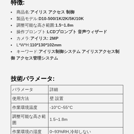
特徴:
商品名:
アイリス アクセス 制御
製品モデル:
D10-500/1K/2K/5K/10K
調整可能な高さ範囲:
1.5~1.8m
操作プロンプト:
LCDプロンプト 音声ウィザード
カメラ:
アイリス: 2MP
L*W*H:
110*130*102mm
キーワード:
アイリス制御システム アイリスアクセス制
御 アクセス管理システム
技術パラメータ:
パラメータ
詳細
使用方法
壁 設置
作業環境温度
-10°C~55°C
調整可能な高さ範
1.5~1.8m
囲
作業環境の湿度
0~93%RH,冷却しない