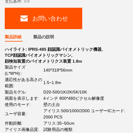
支払条件: T/T
お問い合わせ
製品詳細
製品の説明
ハイライト:
IPRS-485 顔認識バイオメトリック機器
,
TCP顔認識バイオメトリックマシン
,
顔検知装置のバイオメトリクス装置 1.8m
製品サイズ
140*318*56mm
(L*W*H)::
適応性がある高さの
1.5~1.8m
範囲:
製品モデル:
D20-500/1K/2K/5K/10K
画面を表示します:
4インチ 800*480ピクセル解像度
使用のモード:
壁の土台
アイリス:500/1000/2000 ユーザーICカード:
ユーザ容量:
2000 PCS
作動距離:
アリス:35~50cm
アイリス画像品質:
試験用品の種類