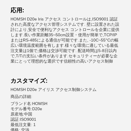
応用:
HOMSH D20e Iris アクセス コントロールは,ISO9001 認証
された高度なアクセス管理システムです. 壁に設置された設
計により,安全で便利なアクセス コントロールを企業に提供
します.長い作業距離35~50cm設置・使用が簡単で,TCP/IP
またはRS-485による通信が可能です.また, -10C~55°Cの幅
広い環境温度範囲を有します.様々な環境に適している最低
注文量は1個で,価格は交渉可能です. 配送時間は5-8日以内
で,T/Tの支払い条件があります.セキュリティーが必要な企
業にとって理想的な選択です信頼性の高いアクセス制御
カスタマイズ:
HOMSH D20e アイリス アクセス制御システム
商品の詳細:
ブランド名:HOMSH
モデル番号:D20e
原産地:中国
認証:ISO9001
最低注文量: 1
価格: 交渉