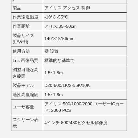
製品
アイリス アクセス 制御
作業環境温度
-10°C~55°C
作業距離
アリス:35~50cm
製品サイズ
140*318*56mm
(L*W*H)
使用方法
壁 設置
Lris 画像品質
標準的な基準で
調整可能な高
1.5~1.8m
さ範囲
製品モデル
D20-500/1K/2K/5K/10K
適性高度範囲
1.5~1.8m
アイリス:500/1000/2000 ユーザーICカー
ユーザ容量
ド: 2000 PCS
スクリーン表
4インチ 800*480ピクセル解像度
示