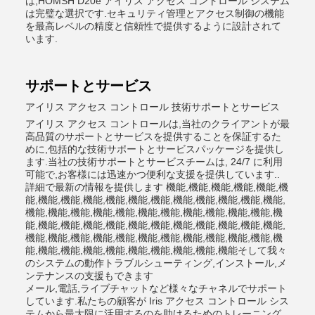
は,HOMSH D20e アイリス アクセス コントロール システム
は完璧な選択です.セキュリティ管理とアクセス制御の機能
を最高レベルの精度と信頼性で提供するように設計されて
います.
サポートとサービス
アイリス アクセス コントロール 技術サポートとサービス
アイリス アクセス コントロールは,当社のクライアントが最
高品質のサポートとサービスを提供することを保証するた
めに,包括的な技術サポートとサービスパッケージを提供し
ます.当社の技術サポートとサービスチームは, 24/7 に利用
可能で,お客様には迅速かつ便利な支援を提供しています..
詳細で最新の情報を提供します 機能,機能,機能,機能,機能,機
能,機能,機能,機能,機能,機能,機能,機能,機能,機能,機能,機能,
機能,機能,機能,機能,機能,機能,機能,機能,機能,機能,機能,機
能,機能,機能,機能,機能,機能,機能,機能,機能,機能,機能,機能,
機能,機能,機能,機能,機能,機能,機能,機能,機能,機能,機能,機
能,機能,機能,機能,機能,機能,機能,機能,機能,機能そして我々
のシステムの動作トラブルシューティング,インストール,メ
ンテナンスの支援もできます
メール,電話,ライブチャットなど様々なチャネルでサポート
しています.私たちの顧客が Iris アクセス コントロール シス
テムから最大限に活用するのを助けるためのトレーニング