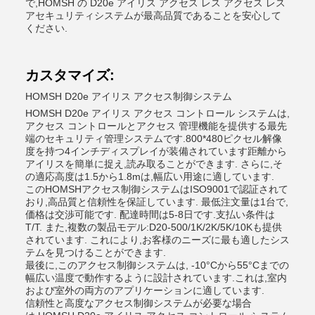
で,HOMSH の D20e アイリス アクセス レス アクセス レス
アセキュリティシステムが最高品質であることを安心して
ください.
カスタマイズ:
HOMSH D20e アイリス アクセス制御システム
HOMSH D20e アイリス アクセス コントロール システムは,
アクセス コントロールとアクセス 管理機能を提供する最先
端のセキュリティ管理システムです.800*480ピクセル解像
度を持つ4インチディスプレイが装備されています距離から
アイリスを簡単に捉え,読み取ることができます. さらに,そ
の適応高度は1.5から1.8mは,幅広い用途に適しています.
このHOMSHアクセス制御システムはISO9001で認証されて
おり,高品質と信頼性を保証しています. 最低注文量は1台で,
価格は交渉可能です. 配達時間は5-8日です.支払い条件は
T/T. また,複数の製品モデル:D20-500/1K/2K/5K/10Kも提供
されています. これにより,お客様のニーズに最も適したシス
テムを見つけることができます.
最後に,このアクセス制御システムは, -10°Cから55°Cまでの
幅広い温度で動作するように設計されています.これは,室内
および室外の両方のアプリケーションに適しています.
信頼性と高度なアクセス制御システムが必要な場合