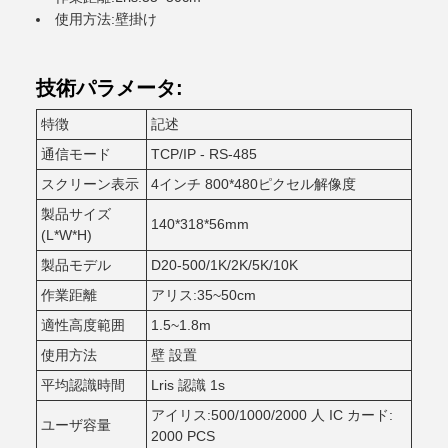
使用方法:壁掛け
技術パラメータ:
特徴
記述
通信モード
TCP/IP - RS-485
スクリーン表示
4インチ 800*480ピクセル解像度
製品サイズ
140*318*56mm
(L*W*H)
製品モデル
D20-500/1K/2K/5K/10K
作業距離
アリス:35~50cm
適性高度範囲
1.5~1.8m
使用方法
壁 設置
平均認識時間
Lris 認識 1s
アイリス:500/1000/2000 人 IC カード:
ユーザ容量
2000 PCS