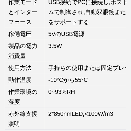
作業モード
USB接続でPCに接続し,ホス
とインター
ムで制御され,自動双眼鏡また
フェース
をサポートする
稼働電圧
5VのUSB電源
製品の電力
3.5W
消費量
使用方法
手持ちの使用または固定ブレー
動作温度
-10°Cから55°C
作業環境の
0~93%RH
湿度
赤外線支援
2*850nmLED,<100W/m3
照明