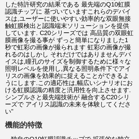
した特許研究の結果である 最先端のQ10虹膜
認識チップに 基づいています
これらのデバイ
スは,ユーザーに使いやすい効率的な双眼無接
触虹膜検出と認識端末ソリューションを提供
しています.
C20シリーズでは 高品質の双眼虹
膜画像を撮る事が ずっと簡単になりました
1
秒で虹彩の画像が撮られます 虹彩の画像が撮
れるのは
しかし それだけではありません
デバ
イスは,瞳孔のサイズを制御するために様々な
照明レベルを使用し,異なる照明条件下でアイ
リスの画像を効果的に捉えることができるよ
うにします.
この適応性は,幅広いシナリオにお
ける虹膜認識の精度と汎用性を向上させます.
シンプルさと最先端技術が 融合するC20シリ
ーズで アイリス認識の未来を体験してくださ
い"
機能的特徴