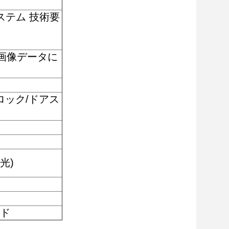
ステム 技術要
リス画像データに
ドアロック/ドアス
光)
ード