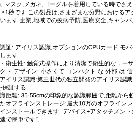
5cm, マスク,メガネ,ゴーグルを着用している時で
 ≤1秒です.この製品は,さまざまな分野における
います.企業,地域での疫病予防,医療安全,キャン
認証: アイリス認識,オプションのCPUカード,
します.
・衛生性: 触覚式操作により清潔で衛生的なユー
クト デザイン: 小さくて コンパクト な 外部 は 価値
アイリス認識:第三世代の独立開発のアイリス認識
を保証する.
識距離: 35-55cmの印象的な認識範囲で,距離か
たオフラインストレージ:最大10万のオフライン
インストールできます. デバイス+アタッチメン
速で簡単です".