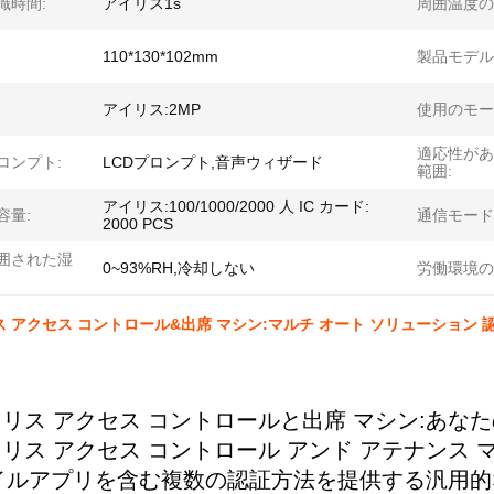
識時間:
アイリス1s
周囲温度の
110*130*102mm
製品モデル
アイリス:2MP
使用のモー
適応性があ
ロンプト:
LCDプロンプト,音声ウィザード
範囲:
アイリス:100/1000/2000 人 IC カード:
容量:
通信モード
2000 PCS
囲された湿
0~93%RH,冷却しない
労働環境の
リス アクセス コントロール&出席 マシン:マルチ オート ソリューション 認
アイリス アクセス コントロールと出席 マシン:あ
アイリス アクセス コントロール アンド アテナンス 
イルアプリを含む複数の認証方法を提供する汎用的