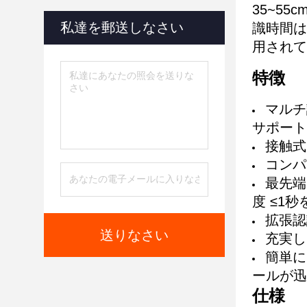
35~5
私達を郵送しなさい
識時間は
用されて
特徴
マルチ
サポート
接触式
コンパ
最先端
度 ≤1秒
拡張認
送りなさい
充実し
簡単に
ールが迅
仕様