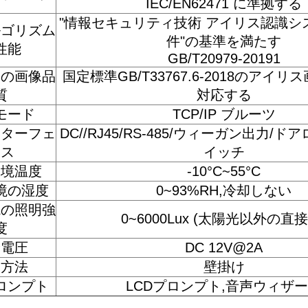
IEC/EN62471 に準拠する
"情報セキュリティ技術 アイリス認識シ
ルゴリズム
件"の基準を満たす
性能
GB/T20979-20191
スの画像品
国定標準GB/T33767.6-2018のアイ
質
対応する
モード
TCP/IP ブルーツ
ンターフェ
DC//RJ45/RS-485/ウィーガン出力/
ース
イッチ
環境温度
-10°C~55°C
境の湿度
0~93%RH,冷却しない
境の照明強
0~6000Lux (太陽光以外の直接
度
給電圧
DC 12V@2A
用方法
壁掛け
ロンプト
LCDプロンプト,音声ウィザ