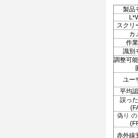
製品
L*
スクリ
カ
作
識別
調整可
ユー
平均
誤っ
(F
偽り の
(F
赤外線