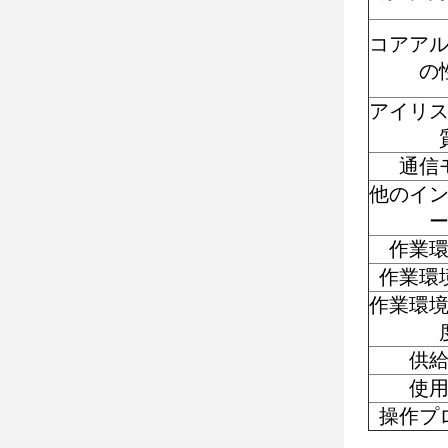
コアア
の
アイリ
通信
他のイ
作業
作業環
作業環
供
使
操作プ