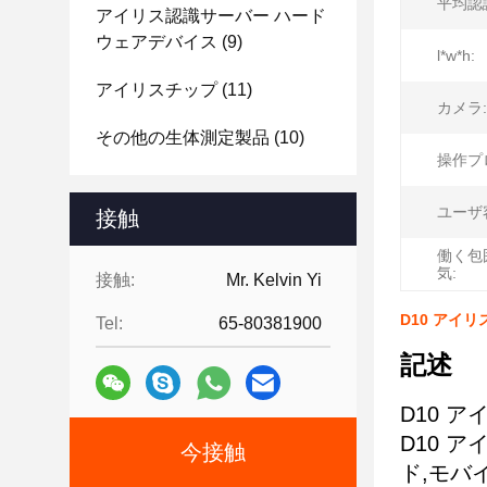
平均認
アイリス認識サーバー ハード
ウェアデバイス
(9)
l*w*h:
アイリスチップ
(11)
カメラ:
その他の生体測定製品
(10)
操作プ
ユーザ
接触
働く包
気:
接触:
Mr. Kelvin Yi
D10 アイ
Tel:
65-80381900
記述
D10 
D10 
今接触
ド,モバ