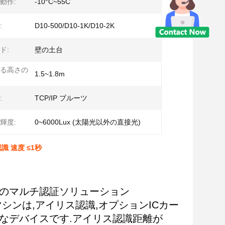
動作:
-10°C~55C
:
D10-500/D10-1K/D10-2K
ド:
壁の土台
る高さの
1.5~1.8m
:
TCP/IP ブルーツ
輝度:
0~6000Lux (太陽光以外の直接光)
識 速度 ≤1秒
なたのマルチ認証ソリューション
マシンは,アイリス認識,オプションICカー
なデバイスです.アイリス認識距離が