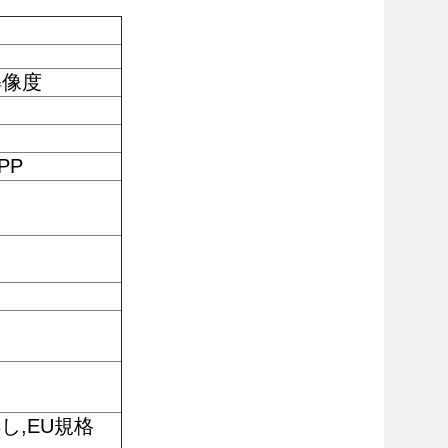
解像度
PP
拠し,EU規格