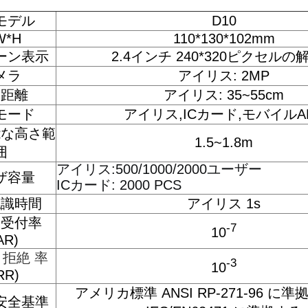
モデル
D10
W*H
110*130*102mm
ーン表示
2.4インチ 240*320ピクセルの
メラ
アイリス: 2MP
業距離
アイリス: 35~55cm
モード
アイリス,ICカード,モバイルA
能な高さ範
1.5~1.8m
囲
アイリス:500/1000/2000
ユーザー
ザ容量
ICカード: 2000 PCS
認識時間
アイリス 1s
た受付率
-7
10
AR)
 拒絶 率
-3
10
RR)
アメリカ標準 ANSI RP-271-96 に準
安全基準