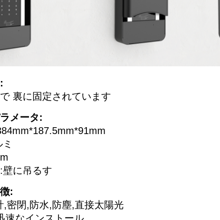
:
で 裏に固定されています
ラメータ:
84mm*187.5mm*91mm
ルミ
mm
:壁に吊るす
徴:
計,密閉,防水,防塵,直接太陽光
迅速なインストール