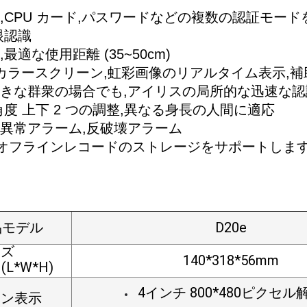
,CPU カード,パスワードなどの複数の認証モード
眼認識
最適な使用距離 (35~50cm)
カラースクリーン,虹彩画像のリアルタイム表示,
きな群衆の場合でも,アイリスの局所的な迅速な認
角度 上下 2 つの調整,異なる身長の人間に適応
異常アラーム,反破壊アラーム
のオフラインレコードのストレージをサポートしま
品モデル
D20e
イズ
140*318*56mm
 (L*W*H)
4インチ 800*480ピクセル
ーン表示