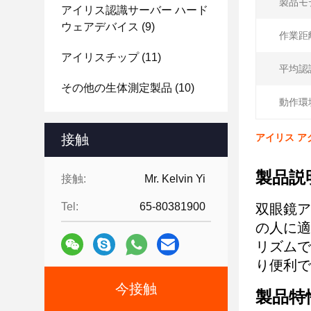
製品モ
アイリス認識サーバー ハード
ウェアデバイス
(9)
作業距離
アイリスチップ
(11)
平均認識
その他の生体測定製品
(10)
動作環境
接触
アイリス アク
製品説
接触:
Mr. Kelvin Yi
Tel:
65-80381900
双眼鏡ア
の人に適
リズムで
り便利で
今接触
製品特