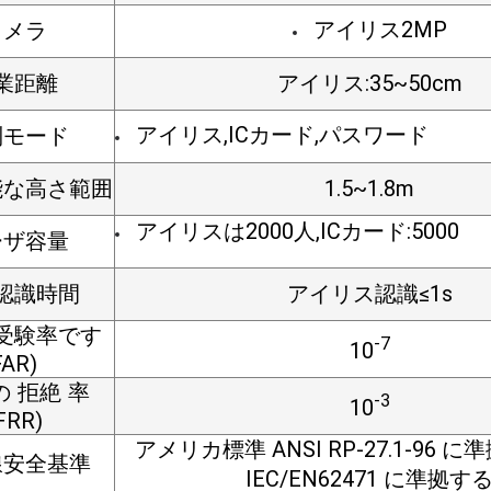
アイリス2MP
カメラ
業距離
アイリス:35~50cm
アイリス,ICカード,パスワード
別モード
能な高さ範囲
1.5~1.8m
アイリスは2000人,ICカード:5000
ーザ容量
認識時間
アイリス認識≤1s
受験率です
-7
10
FAR)
の 拒絶 率
-3
10
FRR)
アメリカ標準 ANSI RP-27.1-96 に
線安全基準
IEC/EN62471 に準拠す