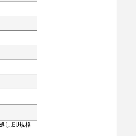
準拠し,EU規格
る