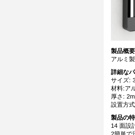
製品概要
アルミ製
詳細なパ
サイズ: 3
材料:ア
厚さ: 2
設置方式
製品の特
14 面設
2簡単で