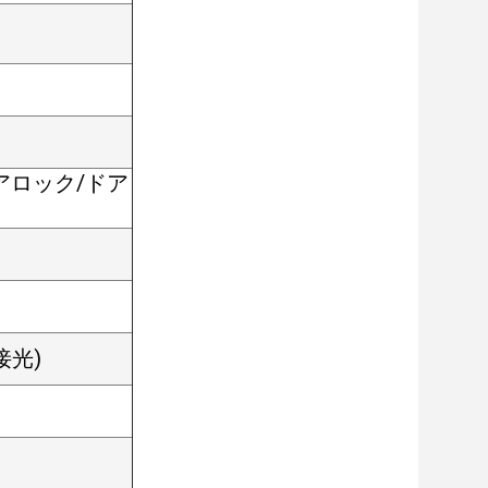
ドアロック/ドア
接光)