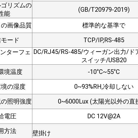
ルゴリズムの
(GB/T20979-2019)
性能
スの画像品質
標準的な基準で
信モード
TCP/IP,RS-485
DC/RJ45/RS-485/ウィーガン出力/
ンターフェ
スイッチ/USB20
環境温度
-10°C~55°C
環境の湿度
0~93%RH,冷却しない
境の照明強度
0~6000Lux (太陽光以外の直
給電圧
DC 12V@2A
用方法
壁掛け