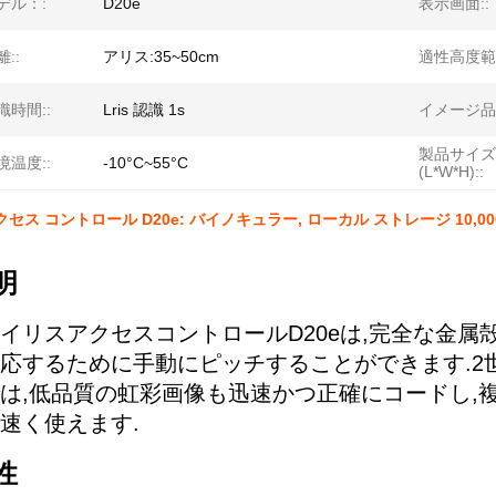
デル：:
D20e
表示画面::
::
アリス:35~50cm
適性高度範囲
時間::
Lris 認識 1s
イメージ品質
製品サイズ
温度::
-10°C~55°C
(L*W*H)::
セス コントロール D20e: バイノキュラー, ローカル ストレージ 10,000
明
イリスアクセスコントロールD20eは,完全な金属
応するために手動にピッチすることができます.2
は,低品質の虹彩画像も迅速かつ正確にコードし,
速く使えます.
性