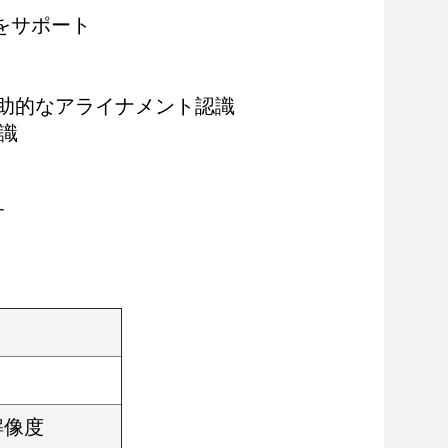
をサポート
補助的なアライナメント認識
識
す
解像度