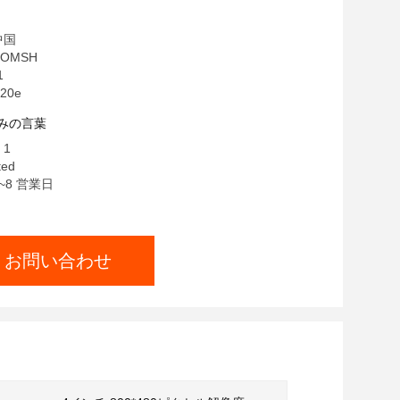
0 レコード 多重認証
中国
OMSH
1
20e
みの言葉
 1
ted
~8 営業日
お問い合わせ