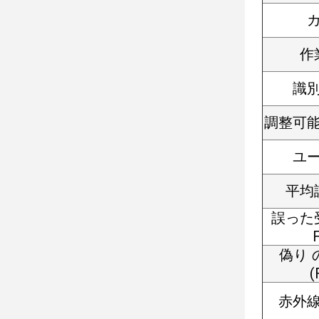
作
識
調整可
ユ
平均
誤った
偽り 
(
赤外