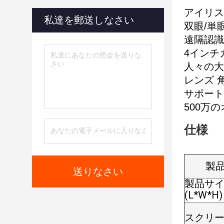
アイリス
私達を郵送しなさい
双眼/単
遠隔認識,
4インチ
人々の大
レンズ 
サポート
500万
仕様
製
送りなさい
製品サ
(L*W*H)
スクリ