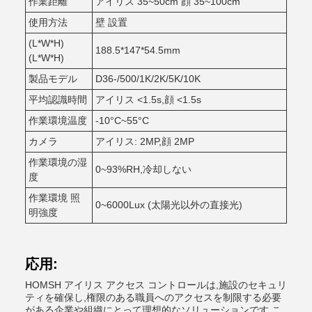
作業距離
アイリス 35~50cm 顔 35~100cm
使用方法
壁 設置
(L*W*H)
188.5*147*54.5mm
(L*W*H)
製品モデル
D36-/500/1K/2K/5K/10K
平均認識時間
アイリス <1.5s,顔 <1.5s
作業環境温度
-10°C~55°C
カメラ
アイリス: 2MP,顔 2MP
作業環境の湿
0~93%RH,冷却しない
度
作業環境 照
0~6000Lux (太陽光以外の直接光)
明強度
応用:
HOMSH アイリス アクセス コントロールは,施設のセキュリ
ティを確保し,権限のある職員へのアクセスを制限する必要
がある企業や組織にとって理想的なソリューションです.こ