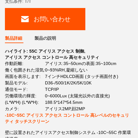
支払条件: T/T
お問い合わせ
製品詳細
製品の説明
ハイライト:
55C アイリス アクセス 制御
,
アイリス アクセス コントロール 高セキュリティ
作動距離:
アイリス:35~50cmの表面:35~100cm
働く包囲された湿気:
0~93%RH,凝縮しない
画面を表示します:
7インチHDLCD画面 (タッチ画面付き)
製品モデル:
D36-/500/1K/2K/5K/10K
通信モード:
TCP/IP
労働環境の輝度:
0~6000Lux (太陽光以外の直接光)
(L*W*H) (L*W*H):
188.5*147*54.5mm
カメラ:
アイリス2MP,顔2MP
-10C~55C アイリス アクセス コントロール 高レベルのセキュリ
ティ タッチスクリーン
壁に設置されたアイリスアクセス制御システム -10C~55C 作業環