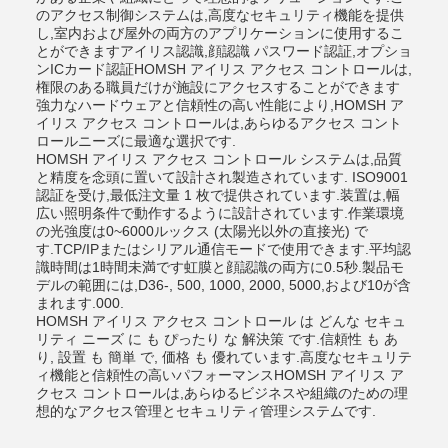
のアクセス制御システムは,高度なセキュリティ機能を提供
し,室内および屋外の両方のアプリケーションに使用するこ
とができますアイリス認識,顔認識 パスワード認証,オプショ
ンICカード認証HOMSH アイリス アクセス コントロールは,
権限のある職員だけが施設にアクセスすることができます
強力なハードウェアと信頼性の高い性能により,HOMSH ア
イリス アクセス コントロールは,あらゆるアクセス コント
ロールニーズに最適な選択です.
HOMSH アイリス アクセス コントロール システムは,品質
と精度を念頭に置いて設計され製造されています. ISO9001
認証を受け,最低注文量 1 枚で提供されています.装置は,幅
広い照明条件で動作するように設計されています.作業環境
の光強度は0~6000ルックス (太陽光以外の直接光) で
す.TCP/IPまたはシリアル通信モードで使用できます.平均認
識時間は1時間未満です虹膜と顔認識の両方に0.5秒.製品モ
デルの範囲には,D36-, 500, 1000, 2000, 5000,および10が含
まれます.000.
HOMSH アイリス アクセス コントロール は どんな セキュ
リティ ニーズ に も ぴったり な 解決策 です.信頼性 も あ
り, 設置 も 簡単 で, 価格 も 優れています.高度なセキュリテ
ィ機能と信頼性の高いパフォーマンスHOMSH アイリス ア
クセス コントロールは,あらゆるビジネスや組織のための理
想的なアクセス管理とセキュリティ管理システムです.