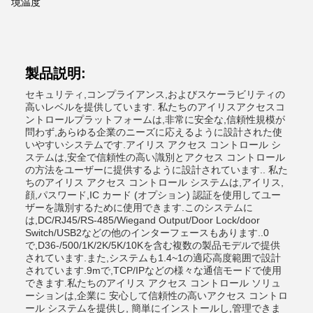
境温度
製品説明:
セキュリティ,コンプライアンス,およびスケーラビリティの
高いレベルを提供しています. 私たちのアイリスアクセスコ
ントロールプラットフォームは,非常に安全な,信頼性規模が
問わず,あらゆる企業のニーズに応えるように設計された使
いやすいシステムです.アイリス アクセス コントロール シ
ステムは,安全で信頼性の高い識別とアクセス コントロール
の方法をユーザーに提供するように設計されています.. 私た
ちのアイリス アクセス コントロール システムは,アイリス,
顔,パスワード,IC カード (オプション) 認証を使用してユー
ザーを識別するために使用できます.このシステムに
は,DC/RJ45/RS-485/Wiegand Output/Door Lock/door
Switch/USB2などの他のインターフェースもあります..0
で,D36-/500/1K/2K/5K/10Kを含む複数の製品モデルで提供
されています.また,システムも1.4~1の適応高度範囲で設計
されています.9mで,TCP/IPなどの様々な通信モードで使用
できます.私たちのアイリス アクセス コントロール ソリュ
ーションは,企業に 安心して信頼性の高いアクセス コントロ
ール システムを提供し, 簡単にインストールし,管理できま