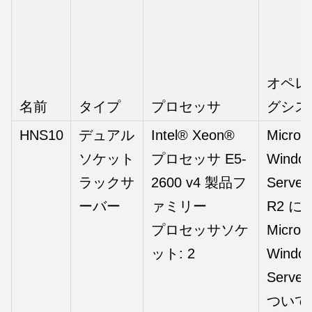
オペレ
名前
タイプ
プロセッサ
グシス
HNS10
デュアル
Intel® Xeon®
Micros
ソケット
プロセッサ E5-
Windo
ラックサ
2600 v4 製品フ
Server
ーバー
ァミリー
R2 に
プロセッサソケ
Microso
ット: 2
Windo
Server
ついて