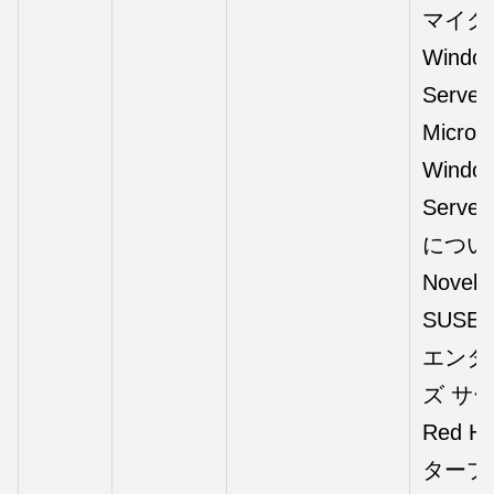
マイク
Windo
Server
Micros
Windo
Server
につい
Novell
SUSE®
エンタ
ズ サ
Red H
タープ