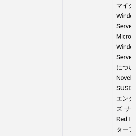
マイク
Windo
Server
Micros
Windo
Server
につい
Novell
SUSE®
エンタ
ズ サ
Red H
タープ