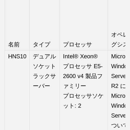
オペレ
名前
タイプ
プロセッサ
グシス
HNS10
デュアル
Intel® Xeon®
Micros
ソケット
プロセッサ E5-
Windo
ラックサ
2600 v4 製品フ
Server
ーバー
ァミリー
R2 に
プロセッサソケ
Microso
ット: 2
Windo
Server
ついて