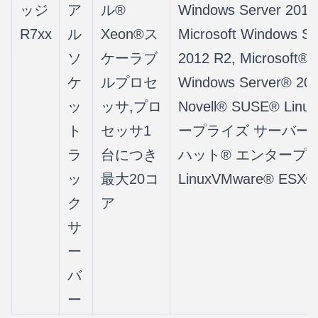
ッジ
ア
ル®
Windows Server 2012
R7xx
ル
Xeon®ス
Microsoft Windows Se
ソ
ケーラブ
2012 R2, Microsoft®
ケ
ルプロセ
Windows Server® 201
ッ
ッサ,プロ
Novell® SUSE® Lin
ト
セッサ1
ープライズ サーバー,
ラ
台につき
ハット® エンタープ
ッ
最大20コ
LinuxVMware® ESX®
ク
ア
サ
ー
バ
ー